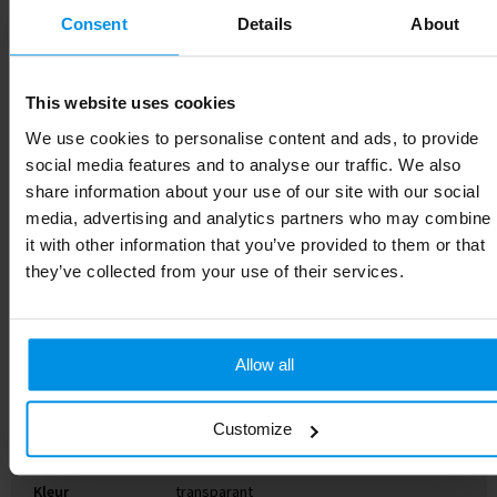
Consent
Details
About
Specificaties
This website uses cookies
We use cookies to personalise content and ads, to provide
Specificaties
social media features and to analyse our traffic. We also
share information about your use of our site with our social
Gewicht
138.6 g
media, advertising and analytics partners who may combine
it with other information that you’ve provided to them or that
Diameter
7.2 cm
they’ve collected from your use of their services.
Materiaal
Polyethyleentereftalaatglycol, RVS
Merk
XD Collection
Allow all
Artikelnummer
P433.440
Customize
EAN-code
8714612121115
Kleur
transparant