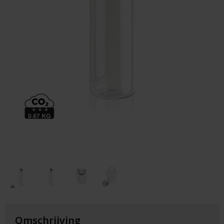
Huis & Lifestyle
Outdoor & Vrije Tijd
Auto & Veiligheid
Gezondheid & Verzorging
Paraplu's
Cadeaubonnen
Omschrijving