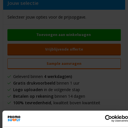
Jouw selectie
Selecteer jouw opties voor de prijsopgave.
Toevoegen aan winkelwagen
Vrijblijvende offerte
Sample aanvragen
Geleverd binnen
4 werkdag(en)
Gratis drukvoorbeeld
binnen 1 uur
Logo uploaden
in de volgende stap
Betalen op rekening
binnen 14 dagen
100% tevredenheid
, kwaliteit boven kwantiteit