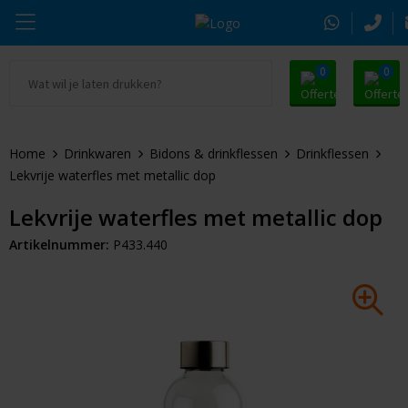
0
0
Ga naar Promosnoepje.nl
Parker
Kantoorartikelen
Oranje artikelen
Home
Drinkwaren
Bidons & drinkflessen
Drinkflessen
Alle promosnoepje
Thule
Drinkwaren
Zomer
Lekvrije waterfles met metallic dop
Moleskine
Kleding & Textiel
Pasen
Lekvrije waterfles met metallic dop
Artikelnummer:
P433.440
Alle merken
Tassen & Reizen
Kerst
Elektronica & Gadgets
Eindejaarsgeschenken
Alle geefmomenten
Beurs & Event
Sleutelhangers & Tools