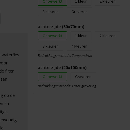
Onbewerkt
1
2
3
Graveren
achterzijde (30x70mm)
Onbewerkt
1
2
3
4
 waterfles
Bedrukkingsmethode: Tampondruk
voor
achterzijde (20x100mm)
 filter
Onbewerkt
Graveren
asen
Bedrukkingsmethode: Laser gravering
ang op de
en en
ige,
eenvoudig
le