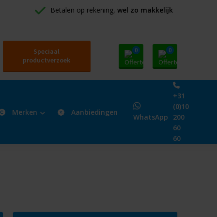
Betalen op rekening, 
wel zo makkelijk
0
0
Speciaal
productverzoek
+31
(0)10
Merken
Aanbiedingen
WhatsApp
200
60
60