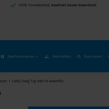
100% Tevredenheid, 
kwaliteit boven kwantiteit
Geefmomenten
Bestsellers
Duurzaam
essen
LARQ Swig Top 680 ml waterfles
s