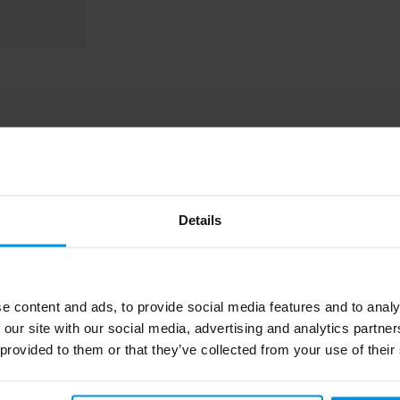
Details
10089901
e content and ads, to provide social media features and to analy
Larq
 our site with our social media, advertising and analytics partn
 provided to them or that they’ve collected from your use of their
325 g
Roestvrij staal