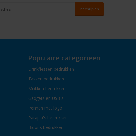
Populaire categorieën
Drinkflessen bedrukken
Tassen bedrukken
Mokken bedrukken
Gadgets en USB's
Pennen met logo
Paraplu's bedrukken
Bidons bedrukken