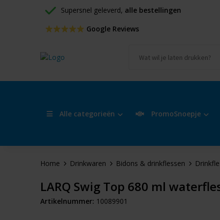
Supersnel geleverd, 
alle bestellingen
 Google Reviews
Alle categorieën
PromoSnoepje
Home
Drinkwaren
Bidons & drinkflessen
Drinkfl
LARQ Swig Top 680 ml waterfle
Artikelnummer:
10089901