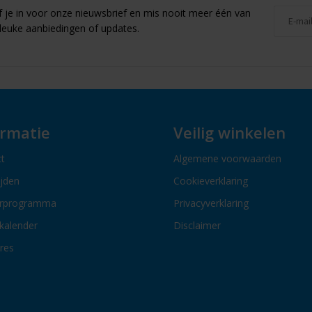
jf je in voor onze nieuwsbrief en mis nooit meer één van
leuke aanbiedingen of updates.
ormatie
Veilig winkelen
t
Algemene voorwaarden
ijden
Cookieverklaring
erprogramma
Privacyverklaring
kalender
Disclaimer
res