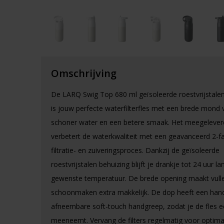
Omschrijving
De LARQ Swig Top 680 ml geïsoleerde roestvrijstalen
is jouw perfecte waterfilterfles met een brede mond 
schoner water en een betere smaak. Het meegeleverde
verbetert de waterkwaliteit met een geavanceerd 2-f
filtratie- en zuiveringsproces. Dankzij de geïsoleerde
roestvrijstalen behuizing blijft je drankje tot 24 uur l
gewenste temperatuur. De brede opening maakt vull
schoonmaken extra makkelijk. De dop heeft een hand
afneembare soft-touch handgreep, zodat je de fles 
meeneemt. Vervang de filters regelmatig voor optima