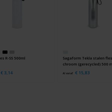
les R-SS 500ml
Sagaform Tekla stalen fle
chroom (gerecycled) 500 m
€ 3,14
€ 15,83
Al vanaf