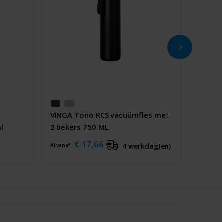
s
VINGA Tono RCS vacuümfles met
l
2 bekers 750 ML
€ 17,66
4 werkdag(en)
Al vanaf