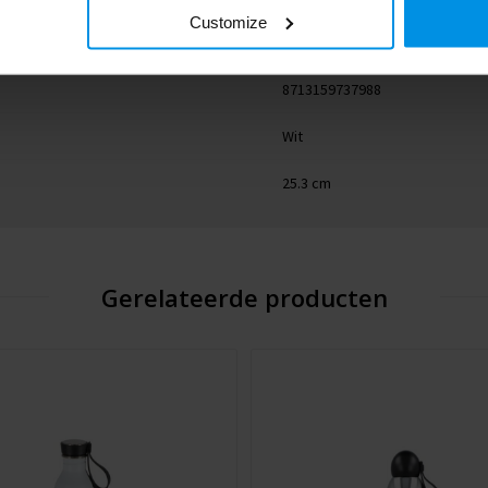
Customize
7.45 cm
8713159737988
Wit
25.3 cm
Gerelateerde producten