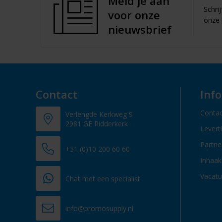
Meld je aan
Schri
voor onze
onze 
nieuwsbrief
Contact
Inf
Contac
Verlengde Kerkweg 9
2981 GE Ridderkerk
Levert
Partn
+31 (0)10 200 60 60
Inhaak
Vacatu
Chat met een specialist
info@promosupply.nl