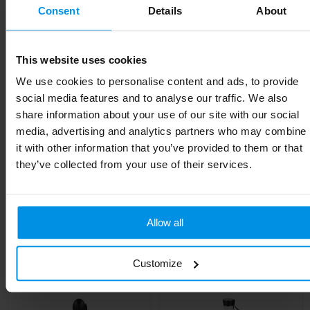
Consent
Details
About
Artikelnummer
261107-018999999
Kleur
lichtblauw
This website uses cookies
We use cookies to personalise content and ads, to provide
Soort
Standaard uitvoering
social media features and to analyse our traffic. We also
Hoogte
20.5 cm
share information about your use of our site with our social
media, advertising and analytics partners who may combine
Lengte
20.5 cm
it with other information that you’ve provided to them or that
they’ve collected from your use of their services.
Gerelateerde producten
Allow all
Customize