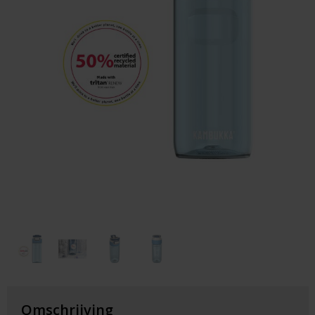
Huis & Lifestyle
Outdoor & Vrije Tijd
Auto & Veiligheid
Gezondheid & Verzorging
Paraplu's
Cadeaubonnen
Omschrijving