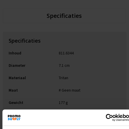
Specificaties
Specificaties
Inhoud
811.6344
Diameter
7.1 cm
Materiaal
Tritan
Maat
# Geen maat
Gewicht
177 g
Merk
Kambukka
EAN-code
5407005143384