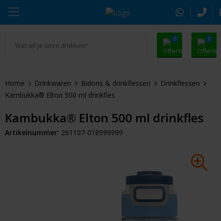
0
0
Ga naar Promosnoepje.nl
Parker
Kantoorartikelen
Oranje artikelen
Home
Drinkwaren
Bidons & drinkflessen
Drinkflessen
Alle promosnoepje
Thule
Drinkwaren
Zomer
Kambukka® Elton 500 ml drinkfles
Moleskine
Kleding & Textiel
Pasen
Kambukka® Elton 500 ml drinkfles
Artikelnummer:
261107-018999999
Alle merken
Tassen & Reizen
Kerst
Elektronica & Gadgets
Eindejaarsgeschenken
Alle geefmomenten
Beurs & Event
Sleutelhangers & Tools