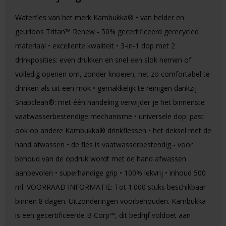
Waterfles van het merk Kambukka® • van helder en
geurloos Tritan™ Renew - 50% gecertificeerd gerecycled
materiaal • excellente kwaliteit • 3-in-1 dop met 2
drinkposities: even drukken en snel een slok nemen of
volledig openen om, zonder knoeien, net zo comfortabel te
drinken als uit een mok • gemakkelijk te reinigen dankzij
Snapclean®: met één handeling verwijder je het binnenste
vaatwasserbestendige mechanisme • universele dop: past
ook op andere Kambukka® drinkflessen • het deksel met de
hand afwassen • de fles is vaatwasserbestendig - voor
behoud van de opdruk wordt met de hand afwassen
aanbevolen • superhandige grip • 100% lekvrij • inhoud 500
ml. VOORRAAD INFORMATIE: Tot 1.000 stuks beschikbaar
binnen 8 dagen. Uitzonderingen voorbehouden. Kambukka
is een gecertificeerde B Corp™, dit bedrijf voldoet aan