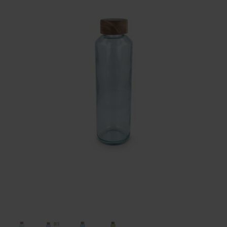
Huis & Lifestyle
Outdoor & Vrije Tijd
Auto & Veiligheid
Gezondheid & Verzorging
Paraplu's
Cadeaubonnen