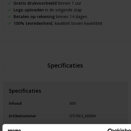
Gratis drukvoorbeeld
binnen 1 uur
Logo uploaden
in de volgende stap
Betalen op rekening
binnen 14 dagen
100% tevredenheid
, kwaliteit boven kwantiteit
Specificaties
Specificaties
Inhoud
650
Artikelnummer
LT57013_N0004
Merk
InSideOut