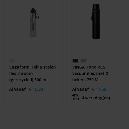
Sagaform Tekla stalen
VINGA Tono RCS
fles chroom
vacuümfles met 2
(gerecycled) 500 ml
bekers 750 ML
Al vanaf
€ 15,83
Al vanaf
€ 17,66
4 werkdag(en)