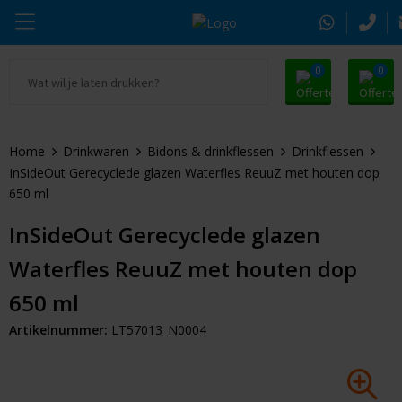
0
0
Ga naar Promosnoepje.nl
Parker
Kantoorartikelen
Oranje artikelen
Home
Drinkwaren
Bidons & drinkflessen
Drinkflessen
Alle promosnoepje
Thule
Drinkwaren
Zomer
InSideOut Gerecyclede glazen Waterfles ReuuZ met houten dop
650 ml
Moleskine
Kleding & Textiel
Pasen
InSideOut Gerecyclede glazen
Alle merken
Tassen & Reizen
Kerst
Waterfles ReuuZ met houten dop
Elektronica & Gadgets
Eindejaarsgeschenken
650 ml
Artikelnummer:
LT57013_N0004
Alle geefmomenten
Beurs & Event
Sleutelhangers & Tools