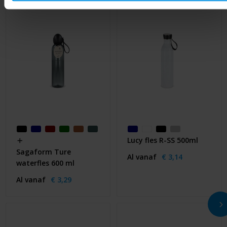
Lucy fles R-SS 500ml
Sagaform Ture
Al vanaf
€ 3,14
waterfles 600 ml
Al vanaf
€ 3,29