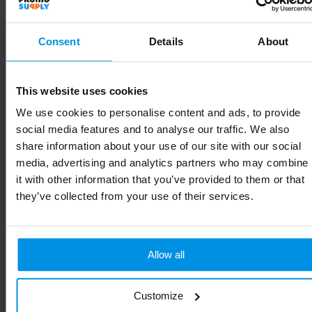
Gewicht
450 g
Consent
Details
About
Materiaal
Glass
Diameter
7 cm
This website uses cookies
We use cookies to personalise content and ads, to provide
Kleur
Transparant
social media features and to analyse our traffic. We also
Hoogte
25 cm
share information about your use of our site with our social
media, advertising and analytics partners who may combine
Breedte
7 cm
it with other information that you’ve provided to them or that
they’ve collected from your use of their services.
Lengte
7 cm
Allow all
Gerelateerde producten
Customize