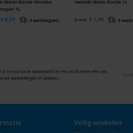
nki Water Bottle Wooden
Helsinki Water Bottle 1L
topper 1L
€ 8,24
€ 7,49
4 werkdag(en)
4 werk
Al vanaf
jf je in voor onze nieuwsbrief en mis nooit meer één van
leuke aanbiedingen of updates.
ormatie
Veilig winkelen