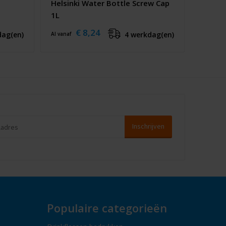
Helsinki Water Bottle Screw Cap
1L
€ 8,24
dag(en)
4 werkdag(en)
Al vanaf
Populaire categorieën