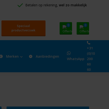
Betalen op rekening, 
wel zo makkelijk
0
0
Speciaal
productverzoek
+31
(0)10
Merken
Aanbiedingen
WhatsApp
200
60
60