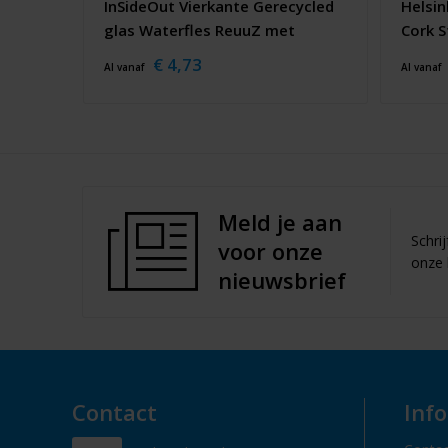
InSideOut Vierkante Gerecycled
Helsi
glas Waterfles ReuuZ met
Cork S
kurkstop 500ml
€ 4,73
Al vanaf
Al vanaf
Meld je aan
Schri
voor onze
onze 
nieuwsbrief
Contact
Inf