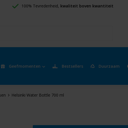
100% Tevredenheid, 
kwaliteit boven kwantiteit
Geefmomenten
Bestsellers
Duurzaam
sen
Helsinki Water Bottle 700 ml