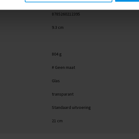
262604-970999999
8785260212395
9.3 cm
804 g
# Geen maat
Glas
transparant
Standaard uitvoering
21 cm