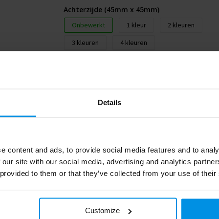
Achterzijde (45mm x 45mm)
Onbewerkt
1
2
3
4
Bedrukkingsmethode: Transfer Printing
Details
e content and ads, to provide social media features and to analy
 our site with our social media, advertising and analytics partn
 provided to them or that they’ve collected from your use of their
1426.5108
Customize