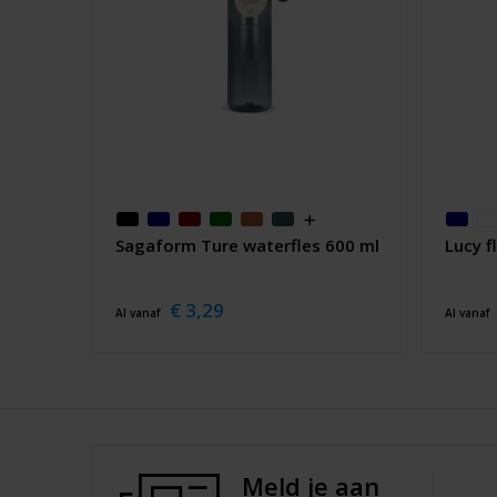
Sagaform Ture waterfles 600 ml
Lucy f
€ 3,29
Al vanaf
Al vanaf
Meld je aan