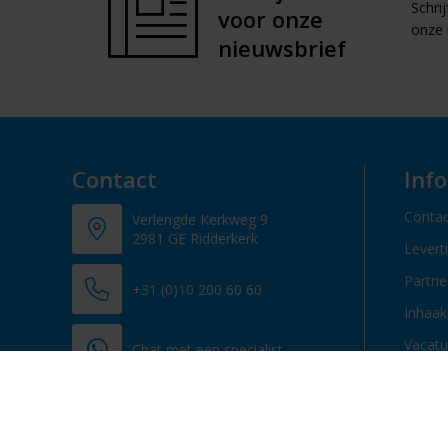
Schri
voor onze
onze 
nieuwsbrief
Contact
Inf
Contac
Verlengde Kerkweg 9
2981 GE Ridderkerk
Levert
Partn
+31 (0)10 200 60 60
Inhaak
Vacatu
Chat met een specialist
info@promosupply.nl