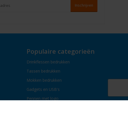
Populaire categorieën
Drinkflessen bedrukken
Tassen bedrukken
Mokken bedrukken
Gadgets en USB's
Pennen met logo
Paraplu's bedrukken
Bidons bedrukken