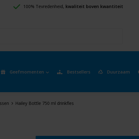
100% Tevredenheid, 
kwaliteit boven kwantiteit
Geefmomenten
Bestsellers
Duurzaam
essen
Hailey Bottle 750 ml drinkfles