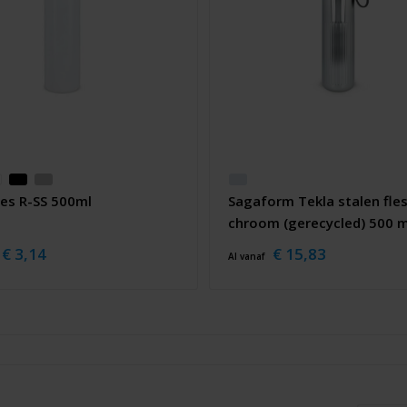
les R-SS 500ml
Sagaform Tekla stalen fle
chroom (gerecycled) 500 m
€ 3,14
€ 15,83
Al vanaf