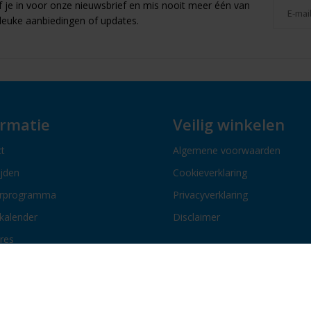
jf je in voor onze nieuwsbrief en mis nooit meer één van
leuke aanbiedingen of updates.
ormatie
Veilig winkelen
t
Algemene voorwaarden
ijden
Cookieverklaring
erprogramma
Privacyverklaring
kalender
Disclaimer
res