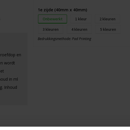
1e zijde (40mm x 40mm)
Onbewerkt
1
2
3
4
5
Bedrukkingsmethode: Pad Printing
hroefdop en
en wordt
et
houd in ml
g. Inhoud