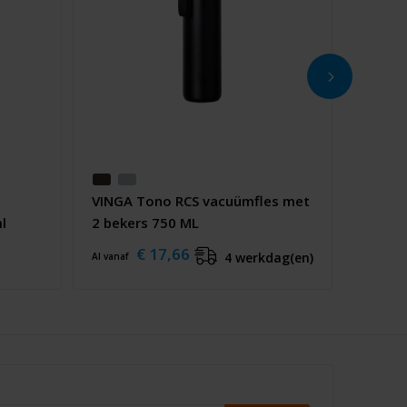
s
VINGA Tono RCS vacuümfles met
l
2 bekers 750 ML
€ 17,66
4 werkdag(en)
Al vanaf