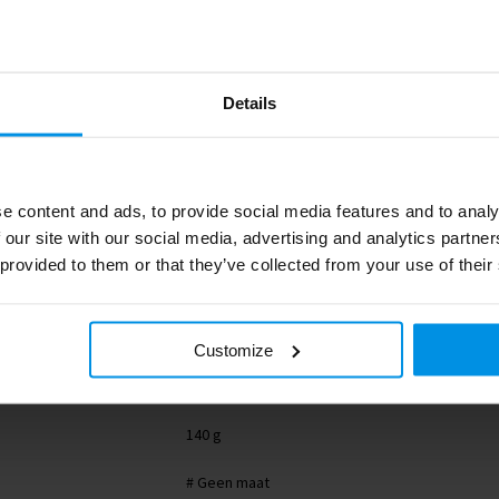
Details
1025.4198
e content and ads, to provide social media features and to analy
 our site with our social media, advertising and analytics partn
261733-005999999
 provided to them or that they’ve collected from your use of their
8785260234939
7.3 cm
Customize
140 g
# Geen maat