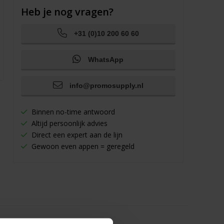
Heb je nog vragen?
+31 (0)10 200 60 60
WhatsApp
info@promosupply.nl
Binnen no-time antwoord
Altijd persoonlijk advies
Direct een expert aan de lijn
Gewoon even appen = geregeld