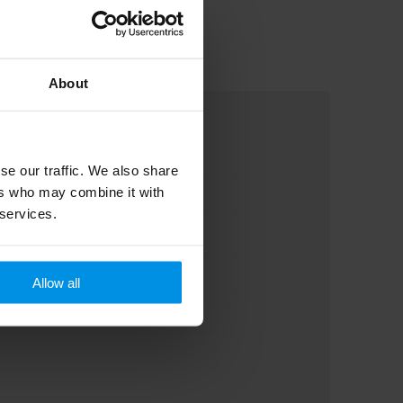
About
se our traffic. We also share
ers who may combine it with
 services.
Allow all