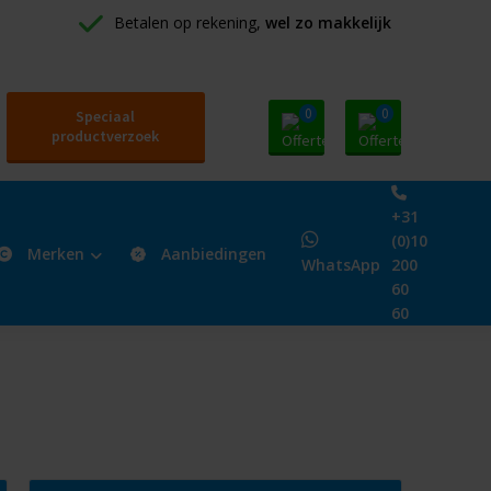
Betalen op rekening, 
wel zo makkelijk
0
0
Speciaal
productverzoek
+31
(0)10
Merken
Aanbiedingen
WhatsApp
200
60
60