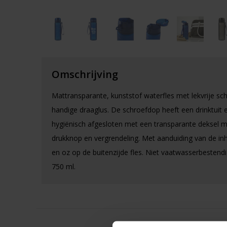
Omschrijving
Mattransparante, kunststof waterfles met lekvrije sc
handige draaglus. De schroefdop heeft een drinktuit 
hygiënisch afgesloten met een transparante deksel m
drukknop en vergrendeling. Met aanduiding van de in
en oz op de buitenzijde fles. Niet vaatwasserbestendi
750 ml.