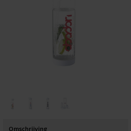
Huis & Lifestyle
Outdoor & Vrije Tijd
Auto & Veiligheid
Gezondheid & Verzorging
Paraplu's
Cadeaubonnen
Omschrijving