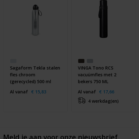
Sagaform Tekla stalen
VINGA Tono RCS
fles chroom
vacuümfles met 2
(gerecycled) 500 ml
bekers 750 ML
Al vanaf
€ 15,83
Al vanaf
€ 17,66
4 werkdag(en)
Meld je aan voor onze nieuwsbrief