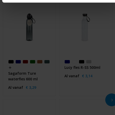
Lucy fles R-SS 500ml
Sagaform Ture
Al vanaf
€ 3,14
waterfles 600 ml
Al vanaf
€ 3,29