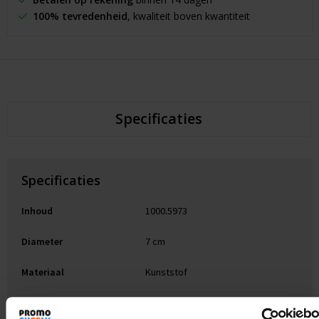
100% tevredenheid
, kwaliteit boven kwantiteit
Specificaties
Specificaties
Inhoud
1000.5973
Diameter
7 cm
Materiaal
Kunststof
Maat
# Geen maat