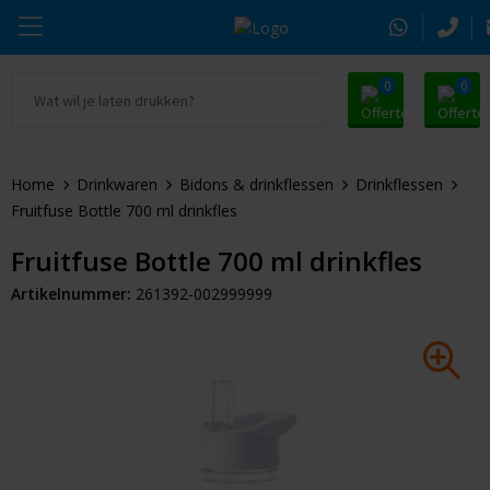
0
0
Ga naar Promosnoepje.nl
Parker
Kantoorartikelen
Oranje artikelen
Home
Drinkwaren
Bidons & drinkflessen
Drinkflessen
Alle promosnoepje
Thule
Drinkwaren
Zomer
Fruitfuse Bottle 700 ml drinkfles
Moleskine
Kleding & Textiel
Pasen
Fruitfuse Bottle 700 ml drinkfles
Artikelnummer:
261392-002999999
Alle merken
Tassen & Reizen
Kerst
Elektronica & Gadgets
Eindejaarsgeschenken
Alle geefmomenten
Beurs & Event
Sleutelhangers & Tools