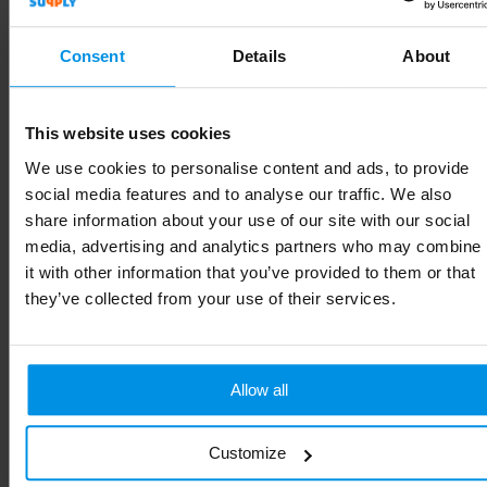
Gewicht
170 g
Consent
Details
About
Merk
EAN-code
8785260225029
This website uses cookies
Artikelnummer
261392-002999999
We use cookies to personalise content and ads, to provide
social media features and to analyse our traffic. We also
Kleur
wit
share information about your use of our site with our social
media, advertising and analytics partners who may combine
Soort
Standaard uitvoering
it with other information that you’ve provided to them or that
they’ve collected from your use of their services.
Hoogte
26 cm
Allow all
Gerelateerde producten
Customize