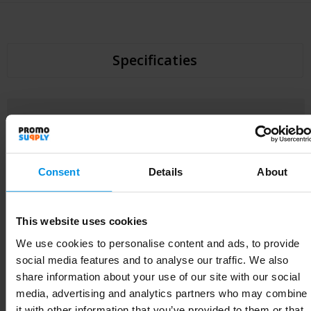
Specificaties
Specificaties
Inhoud
861.4836
Consent
Details
About
Diameter
7.5 cm
Materiaal
Kurk, HDPE, Suikerrietafval&nbsp;
This website uses cookies
Maat
# Geen maat
We use cookies to personalise content and ads, to provide
social media features and to analyse our traffic. We also
Gewicht
75 g
share information about your use of our site with our social
media, advertising and analytics partners who may combine
Merk
Eco Bottle
it with other information that you’ve provided to them or that