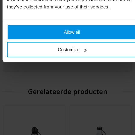
they’ve collected from your use of their services.
EAN-code
8785260201245
Artikelnummer
264049-002999999
Allow all
Kleur
wit
Soort
Standaard uitvoering
Customize
Hoogte
19.5 cm
Gerelateerde producten