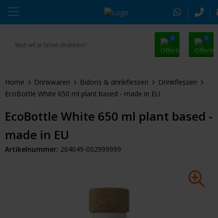
0
0
Ga naar Promosnoepje.nl
Parker
Kantoorartikelen
Oranje artikelen
Home
Drinkwaren
Bidons & drinkflessen
Drinkflessen
Alle promosnoepje
Thule
Drinkwaren
Zomer
EcoBottle White 650 ml plant based - made in EU
Moleskine
Kleding & Textiel
Pasen
EcoBottle White 650 ml plant based -
made in EU
Alle merken
Tassen & Reizen
Kerst
Artikelnummer:
264049-002999999
Elektronica & Gadgets
Eindejaarsgeschenken
Alle geefmomenten
Beurs & Event
Sleutelhangers & Tools