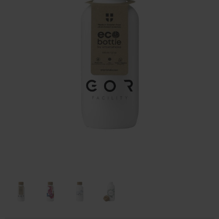
Huis & Lifestyle
Outdoor & Vrije Tijd
Auto & Veiligheid
Gezondheid & Verzorging
Paraplu's
Cadeaubonnen