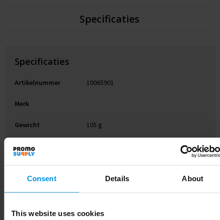
Specificaties
Specificaties
Artikelnummer
10065901
Merk
Gewicht
105 g
Materiaal
SK-kunststof, Roestvrij staal
Diameter
7.1 cm
Consent
Details
About
EAN-code
8713159542476
Kleur
Transparant helder
This website uses cookies