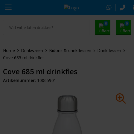
0
0
Ga naar Promosnoepje.nl
Parker
Kantoorartikelen
Oranje artikelen
Home
Drinkwaren
Bidons & drinkflessen
Drinkflessen
Alle promosnoepje
Thule
Drinkwaren
Zomer
Cove 685 ml drinkfles
Moleskine
Kleding & Textiel
Pasen
Cove 685 ml drinkfles
Artikelnummer:
10065901
Alle merken
Tassen & Reizen
Kerst
Elektronica & Gadgets
Eindejaarsgeschenken
Alle geefmomenten
Beurs & Event
Sleutelhangers & Tools