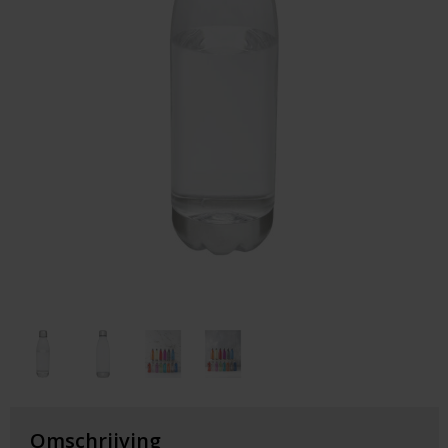
Huis & Lifestyle
Outdoor & Vrije Tijd
Auto & Veiligheid
Gezondheid & Verzorging
Paraplu's
Cadeaubonnen
Omschrijving