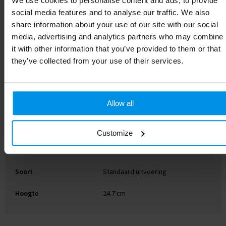
We use cookies to personalise content and ads, to provide
social media features and to analyse our traffic. We also
EAN-code
8719446088474
share information about your use of our site with our social
media, advertising and analytics partners who may combine
Diameter
7.5 cm
it with other information that you’ve provided to them or that
they’ve collected from your use of their services.
Merk
Contigo
Gewicht
184 g
Allow all
Maat
# Geen maat
Materiaal
PP, Tritan
Customize
Kleur
zwart
Soort
Standaard uitvoering
Hoogte
24.7 cm