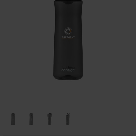
Huis & Lifestyle
Outdoor & Vrije Tijd
Auto & Veiligheid
Gezondheid & Verzorging
Paraplu's
Cadeaubonnen