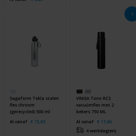
Sagaform Tekla stalen
VINGA Tono RCS
fles chroom
vacuümfles met 2
(gerecycled) 500 ml
bekers 750 ML
Al vanaf
€ 15,83
Al vanaf
€ 17,66
4 werkdag(en)