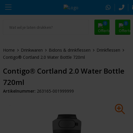
0
0
Ga naar Promosnoepje.nl
Parker
Kantoorartikelen
Oranje artikelen
Home
Drinkwaren
Bidons & drinkflessen
Drinkflessen
Alle promosnoepje
Thule
Drinkwaren
Zomer
Contigo® Cortland 2.0 Water Bottle 720ml
Moleskine
Kleding & Textiel
Pasen
Contigo® Cortland 2.0 Water Bottle
720ml
Alle merken
Tassen & Reizen
Kerst
Artikelnummer:
263165-001999999
Elektronica & Gadgets
Eindejaarsgeschenken
Alle geefmomenten
Beurs & Event
Sleutelhangers & Tools