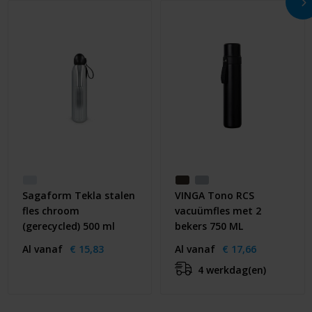
Sagaform Tekla stalen
VINGA Tono RCS
fles chroom
vacuümfles met 2
(gerecycled) 500 ml
bekers 750 ML
Al vanaf
€ 15,83
Al vanaf
€ 17,66
4 werkdag(en)