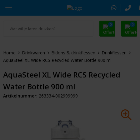
0
0
Ga naar Promosnoepje.nl
Parker
Kantoorartikelen
Oranje artikelen
Home
Drinkwaren
Bidons & drinkflessen
Drinkflessen
Alle promosnoepje
Thule
Drinkwaren
Zomer
AquaSteel XL Wide RCS Recycled Water Bottle 900 ml
Moleskine
Kleding & Textiel
Pasen
AquaSteel XL Wide RCS Recycled
Water Bottle 900 ml
Alle merken
Tassen & Reizen
Kerst
Artikelnummer:
263334-002999999
Elektronica & Gadgets
Eindejaarsgeschenken
Alle geefmomenten
Beurs & Event
Sleutelhangers & Tools