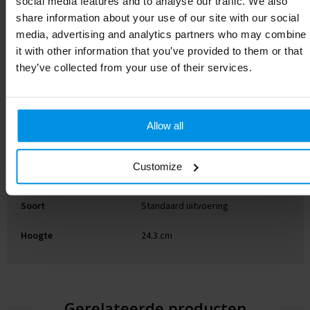
social media features and to analyse our traffic. We also
share information about your use of our site with our social
EAN-code
8719446088962
media, advertising and analytics partners who may combine
it with other information that you’ve provided to them or that
Merk
they’ve collected from your use of their services.
Gewicht
432 g
Maat
# Geen maat
Allow all
Materiaal
Gerecycled RVS
Customize
Kleur
wit
Soort
Standaard uitvoering
Hoogte
24.3 cm
Gerelateerde producten