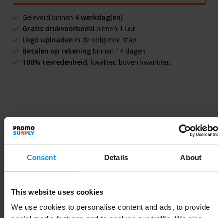
Geleverd binnen
4 werkdag(en)
Gratis drukvoorbeeld
binnen 1 uur
Logo uploaden
in de volgende stap
Betalen op rekening
binnen 14 dagen
100% tevredenheid
, kwaliteit boven kwantiteit
Specificaties
Consent
Details
About
Specificaties
This website uses cookies
Inhoud
1580.4434
We use cookies to personalise content and ads, to provide
Artikelnummer
263334-002999999