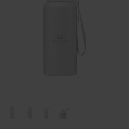
Huis & Lifestyle
Outdoor & Vrije Tijd
Auto & Veiligheid
Gezondheid & Verzorging
Paraplu's
Cadeaubonnen