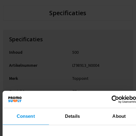
Specificaties
Specificaties
Inhoud
500
Artikelnummer
LT98913_N0004
Merk
Toppoint
Gewicht
77 g
Materiaal
R-PET, PP
Consent
Details
About
Diameter
6.6 cm
Kleur
Transparant