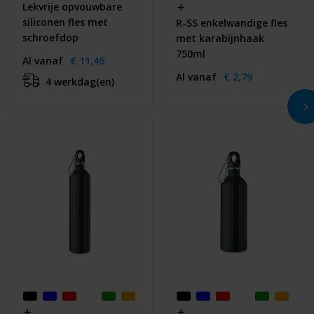
Lekvrije opvouwbare
siliconen fles met
R-SS enkelwandige fles
schroefdop
met karabijnhaak
750ml
Al vanaf
€ 11,46
Al vanaf
€ 2,79
4 werkdag(en)