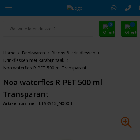
0
0
Ga naar Promosnoepje.nl
Parker
Kantoorartikelen
Oranje artikelen
Home
Drinkwaren
Bidons & drinkflessen
Alle promosnoepje
Thule
Drinkwaren
Zomer
Drinkflessen met karabijnhaak
Noa waterfles R-PET 500 ml Transparant
Moleskine
Kleding & Textiel
Pasen
Noa waterfles R-PET 500 ml
Alle merken
Tassen & Reizen
Kerst
Transparant
Elektronica & Gadgets
Eindejaarsgeschenken
Artikelnummer:
LT98913_N0004
Alle geefmomenten
Beurs & Event
Sleutelhangers & Tools