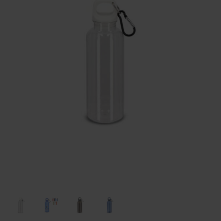
Huis & Lifestyle
Outdoor & Vrije Tijd
Auto & Veiligheid
Gezondheid & Verzorging
Paraplu's
Cadeaubonnen