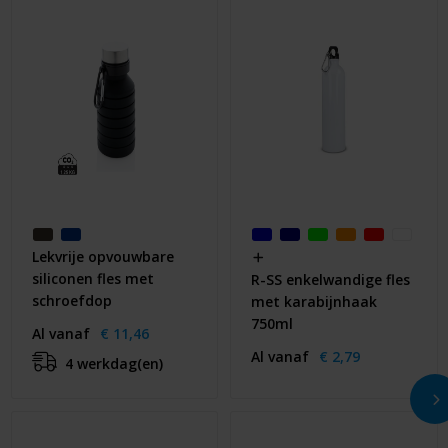
Lekvrije opvouwbare
siliconen fles met
R-SS enkelwandige fles
schroefdop
met karabijnhaak
750ml
Al vanaf
€ 11,46
Al vanaf
€ 2,79
4 werkdag(en)