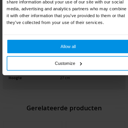
share information about your use of our site with our social
Gewicht
550 g
media, advertising and analytics partners who may combine
it with other information that you’ve provided to them or that
Materiaal
Gerecycled RVS, PP
they’ve collected from your use of their services.
Diameter
11.7 cm
EAN-code
8714612182536
Allow all
Kleur
zwart
Customize
Afmeting
27 x ø 11.7 cm
Hoogte
27 cm
Gerelateerde producten