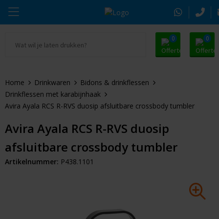
0
0
Ga naar Promosnoepje.nl
Parker
Kantoorartikelen
Oranje artikelen
Home
Drinkwaren
Bidons & drinkflessen
Alle promosnoepje
Thule
Drinkwaren
Zomer
Drinkflessen met karabijnhaak
Avira Ayala RCS R-RVS duosip afsluitbare crossbody tumbler
Moleskine
Kleding & Textiel
Pasen
Avira Ayala RCS R-RVS duosip
Alle merken
Tassen & Reizen
Kerst
afsluitbare crossbody tumbler
Elektronica & Gadgets
Eindejaarsgeschenken
Artikelnummer:
P438.1101
Alle geefmomenten
Beurs & Event
Sleutelhangers & Tools