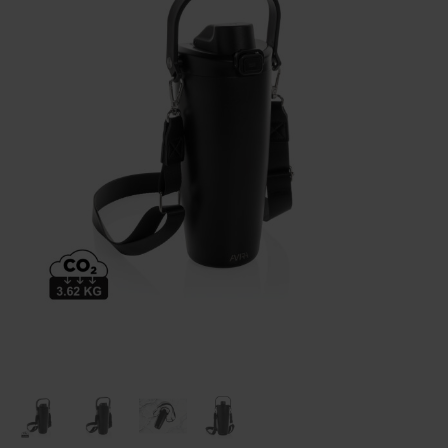
Huis & Lifestyle
Outdoor & Vrije Tijd
Auto & Veiligheid
Gezondheid & Verzorging
Paraplu's
Cadeaubonnen