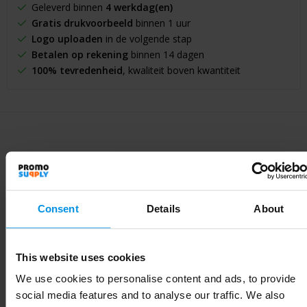
Geleverd binnen
4 werkdag(en)
Gratis drukvoorbeeld
binnen 1 uur
Logo uploaden
in de volgende stap
Betalen op rekening
binnen 14 dagen
100% tevredenheid
, kwaliteit boven kwantiteit
Specificaties
Consent
Details
About
Specificaties
This website uses cookies
Artikelnummer
P438.1101
We use cookies to personalise content and ads, to provide
Merk
Avira
social media features and to analyse our traffic. We also