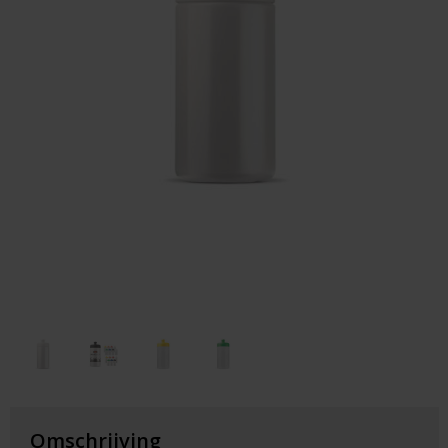
Huis & Lifestyle
Outdoor & Vrije Tijd
Auto & Veiligheid
Gezondheid & Verzorging
Paraplu's
Cadeaubonnen
Omschrijving