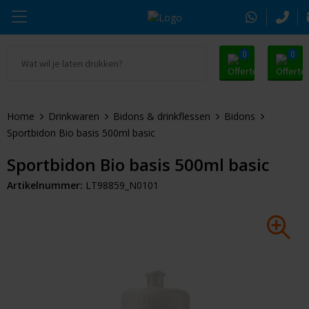
0
0
Ga naar Promosnoepje.nl
Parker
Kantoorartikelen
Oranje artikelen
Home
Drinkwaren
Bidons & drinkflessen
Bidons
Alle promosnoepje
Thule
Drinkwaren
Zomer
Sportbidon Bio basis 500ml basic
Moleskine
Kleding & Textiel
Pasen
Sportbidon Bio basis 500ml basic
Artikelnummer:
LT98859_N0101
Alle merken
Tassen & Reizen
Kerst
Elektronica & Gadgets
Eindejaarsgeschenken
Alle geefmomenten
Beurs & Event
Sleutelhangers & Tools