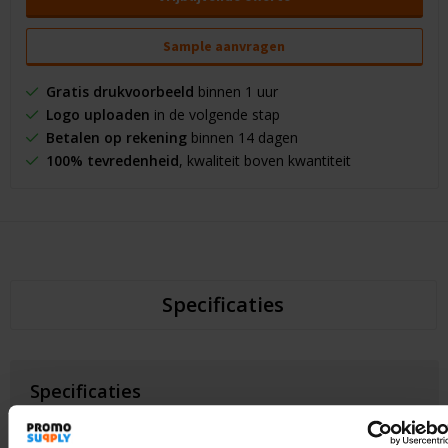
Sample aanvragen
Gratis drukvoorbeeld
binnen 1 uur
Logo uploaden
in de volgende stap
Betalen op rekening
binnen 14 dagen
100% tevredenheid
, kwaliteit boven kwantiteit
Specificaties
Specificaties
Inhoud
500