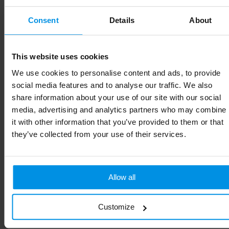
Artikelnummer
LT98859_N0101
Consent
Details
About
Merk
Toppoint
This website uses cookies
Gewicht
79 g
We use cookies to personalise content and ads, to provide
Materiaal
Bio PE
social media features and to analyse our traffic. We also
share information about your use of our site with our social
Diameter
7.3 cm
media, advertising and analytics partners who may combine
it with other information that you’ve provided to them or that
Kleur
Wit / Wit
they’ve collected from your use of their services.
Hoogte
17.8 cm
Allow all
Gerelateerde producten
Customize