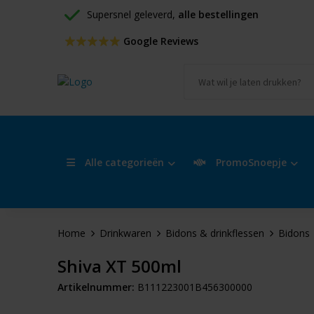
Supersnel geleverd, 
alle bestellingen
 Google Reviews
Alle categorieën
PromoSnoepje
Home
Drinkwaren
Bidons & drinkflessen
Bidons
Shiva XT 500ml
Artikelnummer:
B111223001B456300000