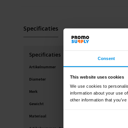
Specificaties
Specificaties
Consent
Artikelnummer
This website uses cookies
Diameter
We use cookies to personalis
Merk
information about your use of
other information that you’ve
Gewicht
Materiaal