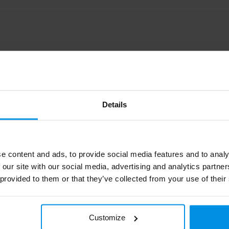
Details
B111223001B456300000
7.7 cm
e content and ads, to provide social media features and to analy
TACX
 our site with our social media, advertising and analytics partn
 provided to them or that they’ve collected from your use of their
90 g
PE
Customize