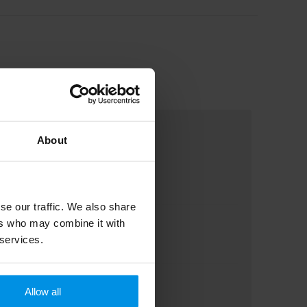
About
se our traffic. We also share
ers who may combine it with
 services.
Allow all