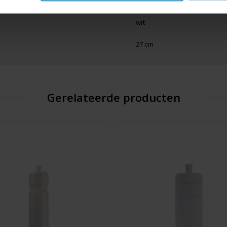
B111223001B456300000
wit
27 cm
Gerelateerde producten