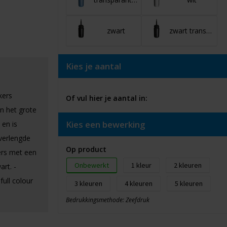
zwart
zwart transparant
Kies je aantal
kers
Of vul hier je aantal in:
n het grote
Kies een bewerking
 en is
 verlengde
Op product
ters met een
Onbewerkt
1
2
rt. -
full colour
3
4
5
Bedrukkingsmethode: Zeefdruk