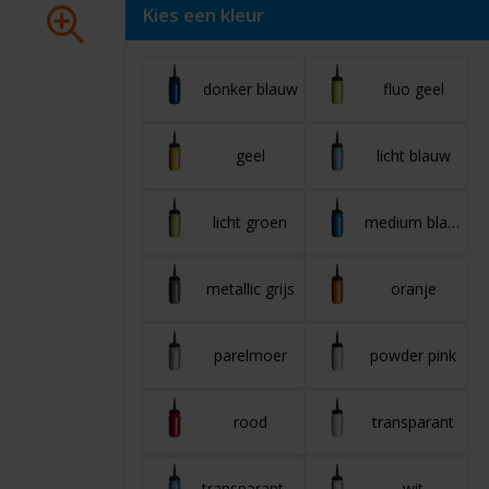
Kies een kleur
donker blauw
fluo geel
geel
licht blauw
licht groen
medium blauw
metallic grijs
oranje
parelmoer
powder pink
rood
transparant
transparant aqua
wit