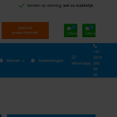
Betalen op rekening, 
wel zo makkelijk
0
0
Speciaal
productverzoek
+31
(0)10
Merken
Aanbiedingen
WhatsApp
200
60
60