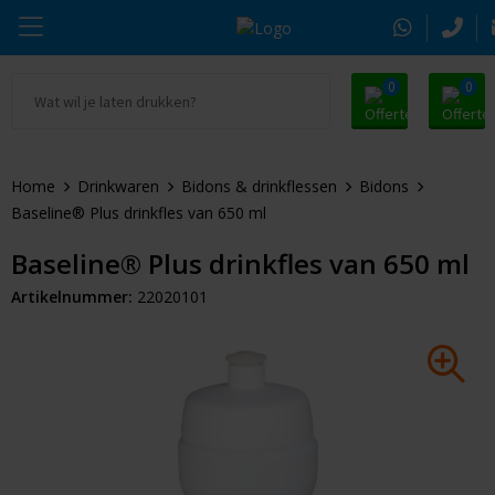
0
0
Ga naar Promosnoepje.nl
Parker
Kantoorartikelen
Oranje artikelen
Home
Drinkwaren
Bidons & drinkflessen
Bidons
Alle promosnoepje
Thule
Drinkwaren
Zomer
Baseline® Plus drinkfles van 650 ml
Moleskine
Kleding & Textiel
Pasen
Baseline® Plus drinkfles van 650 ml
Artikelnummer:
22020101
Alle merken
Tassen & Reizen
Kerst
Elektronica & Gadgets
Eindejaarsgeschenken
Alle geefmomenten
Beurs & Event
Sleutelhangers & Tools