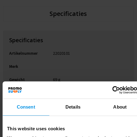
Specificaties
Specificaties
Artikelnummer
22020101
Merk
Gewicht
69 g
Materiaal
HDPE-kunststof, PP-kunststof
Diameter
7.5 cm
Consent
Details
About
EAN-code
8713159573531
This website uses cookies
Kleur
Wit