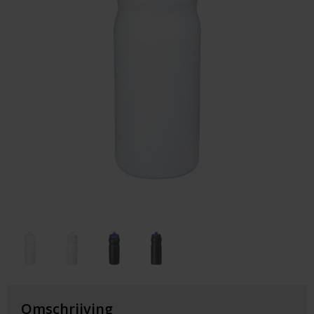
Huis & Lifestyle
Outdoor & Vrije Tijd
Auto & Veiligheid
Gezondheid & Verzorging
Paraplu's
Cadeaubonnen
Omschrijving