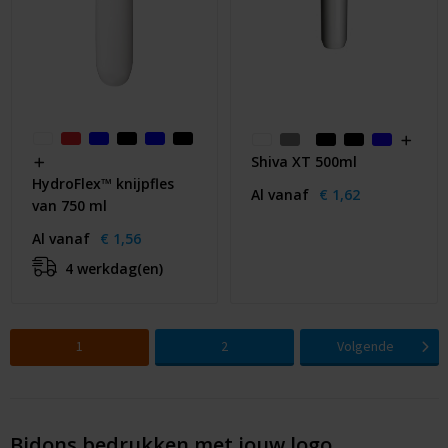
Shiva XT 500ml
HydroFlex™ knijpfles
Al vanaf
€ 1,62
van 750 ml
Al vanaf
€ 1,56
4 werkdag(en)
1
2
Volgende
Bidons bedrukken met jouw logo