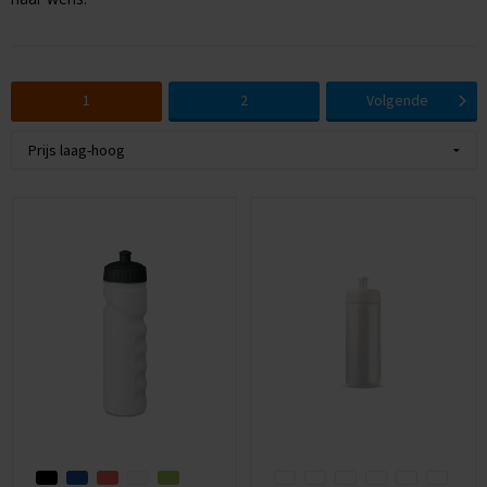
Huis & Lifestyle
Outdoor & Vrije Tijd
1
2
Volgende
Auto & Veiligheid
Gezondheid & Verzorging
Paraplu's
Cadeaubonnen