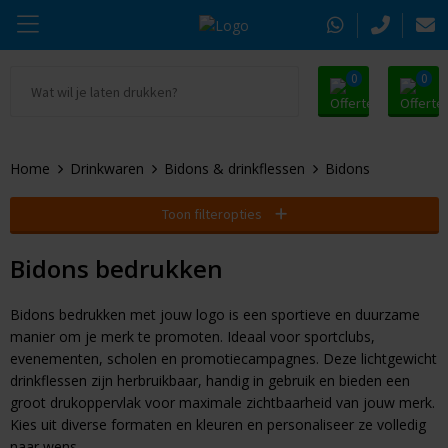
0
0
Ga naar Promosnoepje.nl
Parker
Kantoorartikelen
Oranje artikelen
Home
Drinkwaren
Bidons & drinkflessen
Bidons
Alle promosnoepje
Thule
Drinkwaren
Zomer
Toon filteropties
Moleskine
Kleding & Textiel
Pasen
Bidons bedrukken
Alle merken
Tassen & Reizen
Kerst
Bidons bedrukken met jouw logo is een sportieve en duurzame
Elektronica & Gadgets
Eindejaarsgeschenken
manier om je merk te promoten. Ideaal voor sportclubs,
evenementen, scholen en promotiecampagnes. Deze lichtgewicht
Alle geefmomenten
Beurs & Event
drinkflessen zijn herbruikbaar, handig in gebruik en bieden een
groot drukoppervlak voor maximale zichtbaarheid van jouw merk.
Sleutelhangers & Tools
Kies uit diverse formaten en kleuren en personaliseer ze volledig
naar wens.