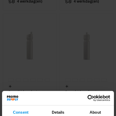
4 werkdag(en)
4 werkdag(en)
Sportbidon design
Sportbidon classic
750ml
750ml
Al vanaf
€ 1,52
Al vanaf
€ 1,52
Consent
Details
About