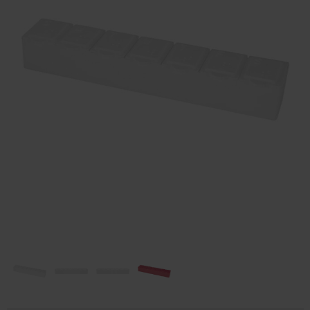
Huis & Lifestyle
Outdoor & Vrije Tijd
Auto & Veiligheid
Gezondheid & Verzorging
Paraplu's
Cadeaubonnen