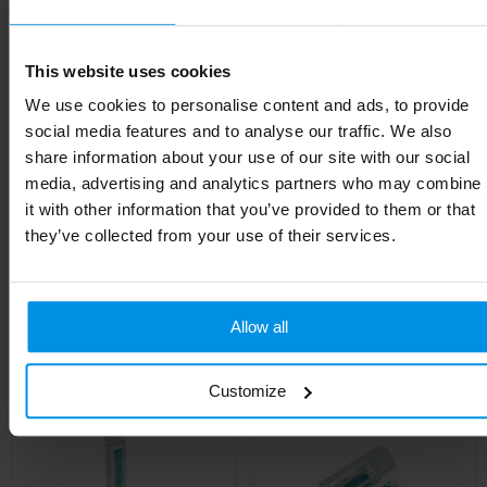
Kleur
Wit
This website uses cookies
Hoogte
2.4 cm
We use cookies to personalise content and ads, to provide
social media features and to analyse our traffic. We also
Breedte
2.8 cm
share information about your use of our site with our social
media, advertising and analytics partners who may combine
Lengte
14.9 cm
it with other information that you’ve provided to them or that
they’ve collected from your use of their services.
Gerelateerde producten
Allow all
Customize