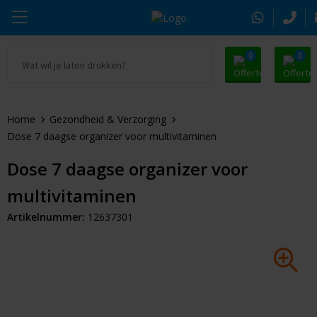
0
0
Ga naar Promosnoepje.nl
Parker
Kantoorartikelen
Oranje artikelen
Home
Gezondheid & Verzorging
Alle promosnoepje
Thule
Drinkwaren
Zomer
Dose 7 daagse organizer voor multivitaminen
Moleskine
Kleding & Textiel
Pasen
Dose 7 daagse organizer voor
multivitaminen
Alle merken
Tassen & Reizen
Kerst
Artikelnummer:
12637301
Elektronica & Gadgets
Eindejaarsgeschenken
Alle geefmomenten
Beurs & Event
Sleutelhangers & Tools