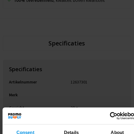
100% tevredenheid
, kwaliteit boven kwantiteit
Specificaties
Specificaties
Artikelnummer
12637301
Merk
Gewicht
20 g
Materiaal
PP-kunststof
Consent
Details
About
EAN-code
8713159729297