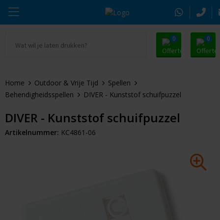
0
0
Ga naar Promosnoepje.nl
Parker
Kantoorartikelen
Oranje artikelen
Home
Outdoor & Vrije Tijd
Spellen
Alle promosnoepje
Thule
Drinkwaren
Zomer
Behendigheidsspellen
DIVER - Kunststof schuifpuzzel
Moleskine
Kleding & Textiel
Pasen
DIVER - Kunststof schuifpuzzel
Artikelnummer:
KC4861-06
Alle merken
Tassen & Reizen
Kerst
Elektronica & Gadgets
Eindejaarsgeschenken
Alle geefmomenten
Beurs & Event
Sleutelhangers & Tools