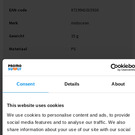
EAN-code
8719941015920
Merk
midocean
Gewicht
25 g
Materiaal
PS
Kleur
Wit
Afmeting
9X7,5X0,5 CM
Consent
Details
About
Hoogte
0.5 cm
Breedte
7.5 cm
This website uses cookies
Lengte
9 cm
We use cookies to personalise content and ads, to provide
social media features and to analyse our traffic. We also
share information about your use of our site with our social