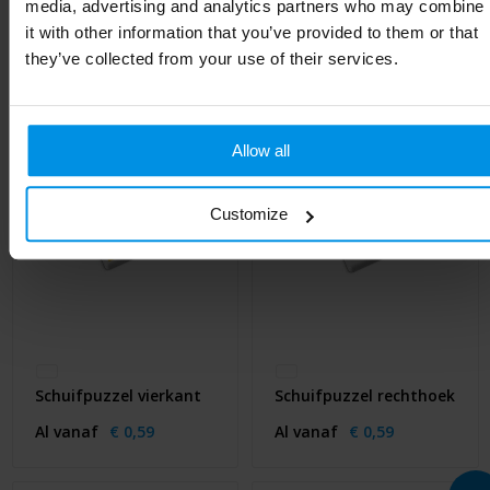
media, advertising and analytics partners who may combine
Gerelateerde producten
it with other information that you’ve provided to them or that
they’ve collected from your use of their services.
Allow all
Customize
Schuifpuzzel vierkant
Schuifpuzzel rechthoek
Al vanaf
€ 0,59
Al vanaf
€ 0,59