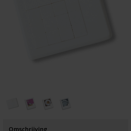
Huis & Lifestyle
Outdoor & Vrije Tijd
Auto & Veiligheid
Gezondheid & Verzorging
Paraplu's
Cadeaubonnen
Omschrijving