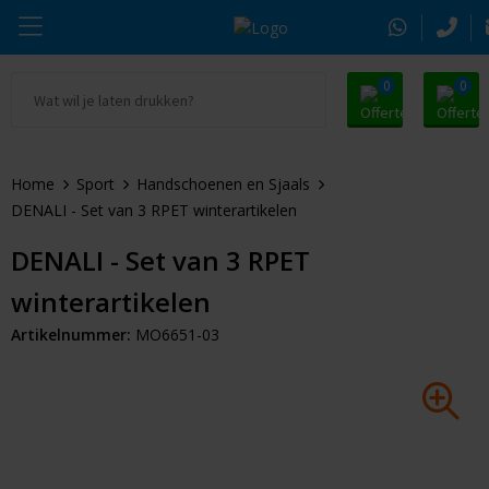
0
0
Ga naar Promosnoepje.nl
Parker
Kantoorartikelen
Oranje artikelen
Home
Sport
Handschoenen en Sjaals
Alle promosnoepje
Thule
Drinkwaren
Zomer
DENALI - Set van 3 RPET winterartikelen
Moleskine
Kleding & Textiel
Pasen
DENALI - Set van 3 RPET
winterartikelen
Alle merken
Tassen & Reizen
Kerst
Artikelnummer:
MO6651-03
Elektronica & Gadgets
Eindejaarsgeschenken
Alle geefmomenten
Beurs & Event
Sleutelhangers & Tools