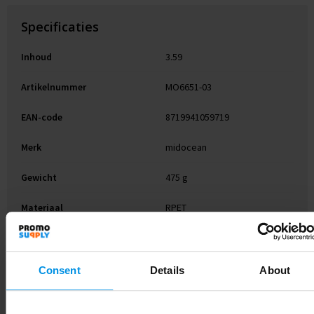
Specificaties
Inhoud
3.59
Artikelnummer
MO6651-03
EAN-code
8719941059719
Merk
midocean
Gewicht
475 g
Materiaal
RPET
Kleur
Zwart
Afmeting
24X21X6CM
Consent
Details
About
Hoogte
6 cm