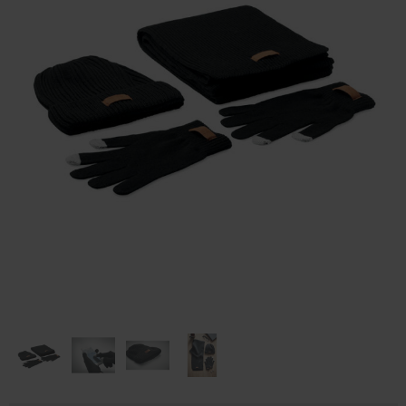
Huis & Lifestyle
Outdoor & Vrije Tijd
Auto & Veiligheid
Gezondheid & Verzorging
Paraplu's
Cadeaubonnen