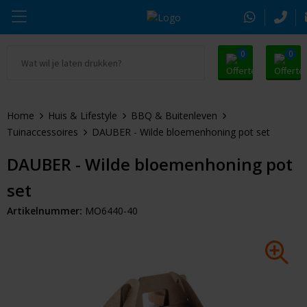
0
0
Ga naar Promosnoepje.nl
Parker
Kantoorartikelen
Oranje artikelen
Home
Huis & Lifestyle
BBQ & Buitenleven
Alle promosnoepje
Thule
Drinkwaren
Zomer
Tuinaccessoires
DAUBER - Wilde bloemenhoning pot set
Moleskine
Kleding & Textiel
Pasen
DAUBER - Wilde bloemenhoning pot
set
Alle merken
Tassen & Reizen
Kerst
Artikelnummer:
MO6440-40
Elektronica & Gadgets
Eindejaarsgeschenken
Alle geefmomenten
Beurs & Event
Sleutelhangers & Tools