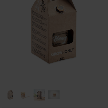
Huis & Lifestyle
Outdoor & Vrije Tijd
Auto & Veiligheid
Gezondheid & Verzorging
Paraplu's
Cadeaubonnen