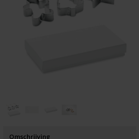
Huis & Lifestyle
Outdoor & Vrije Tijd
Auto & Veiligheid
Gezondheid & Verzorging
Paraplu's
Cadeaubonnen
Omschrijving