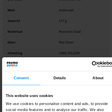
Merk
midocean
Gewicht
157 g
Materiaal
Roestvrij Staal
Kleur
Mat Zilver
Afmeting
10X6,7X2,3CM
Hoogte
2.3 cm
Breedte
6.7 cm
Consent
Details
About
Lengte
10 cm
This website uses cookies
We use cookies to personalise content and ads, to provide
social media features and to analyse our traffic. We also
Gerelateerde producten