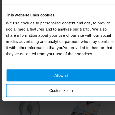
Kleur
Zwart
This website uses cookies
Hoogte
15.8 cm
We use cookies to personalise content and ads, to provide
Breedte
6.7 cm
social media features and to analyse our traffic. We also
share information about your use of our site with our social
Lengte
9 cm
media, advertising and analytics partners who may combine
it with other information that you’ve provided to them or that
they’ve collected from your use of their services.
Gerelateerde producten
Allow all
Customize