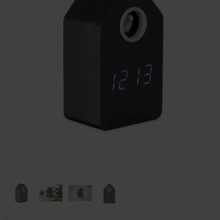
Huis & Lifestyle
Outdoor & Vrije Tijd
Auto & Veiligheid
Gezondheid & Verzorging
Paraplu's
Cadeaubonnen