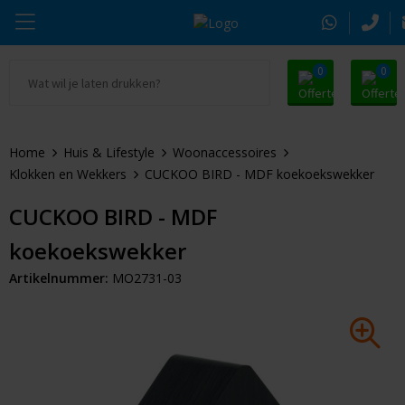
0
0
Ga naar Promosnoepje.nl
Parker
Kantoorartikelen
Oranje artikelen
Home
Huis & Lifestyle
Woonaccessoires
Alle promosnoepje
Thule
Drinkwaren
Zomer
Klokken en Wekkers
CUCKOO BIRD - MDF koekoekswekker
Moleskine
Kleding & Textiel
Pasen
CUCKOO BIRD - MDF
koekoekswekker
Alle merken
Tassen & Reizen
Kerst
Artikelnummer:
MO2731-03
Elektronica & Gadgets
Eindejaarsgeschenken
Alle geefmomenten
Beurs & Event
Sleutelhangers & Tools