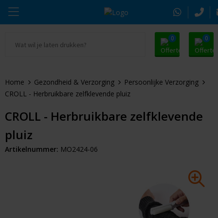
0
0
Ga naar Promosnoepje.nl
Parker
Kantoorartikelen
Oranje artikelen
Home
Gezondheid & Verzorging
Persoonlijke Verzorging
Alle promosnoepje
Thule
Drinkwaren
Zomer
CROLL - Herbruikbare zelfklevende pluiz
Moleskine
Kleding & Textiel
Pasen
CROLL - Herbruikbare zelfklevende
pluiz
Alle merken
Tassen & Reizen
Kerst
Artikelnummer:
MO2424-06
Elektronica & Gadgets
Eindejaarsgeschenken
Alle geefmomenten
Beurs & Event
Sleutelhangers & Tools