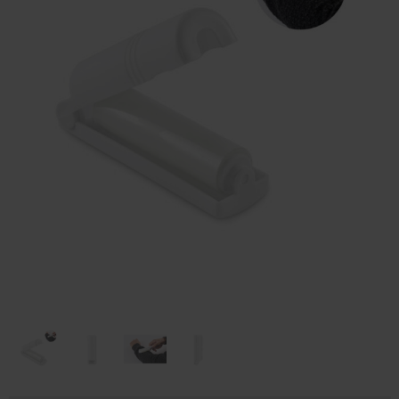
Huis & Lifestyle
Outdoor & Vrije Tijd
Auto & Veiligheid
Gezondheid & Verzorging
Paraplu's
Cadeaubonnen