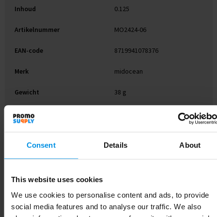
Inhoud
0.125
Artikelnummer
MO2424-06
EAN-code
8719941078376
Merk
midocean
Gewicht
38 g
Materiaal
PP
Kleur
Wit
Consent
Details
About
Breedte
3 cm
Lengte
10 cm
This website uses cookies
We use cookies to personalise content and ads, to provide
social media features and to analyse our traffic. We also