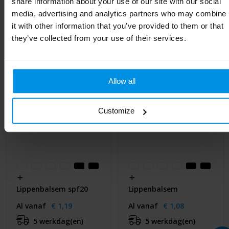
share information about your use of our site with our social
Gerelateerde producten
media, advertising and analytics partners who may combine
it with other information that you’ve provided to them or that
they’ve collected from your use of their services.
Allow all
Customize
Lippenbalsem spf20
Lippenbalsem
Al vanaf
€ 1,19
Al vanaf
€ 1,08
5 werkdag(en)
5 werkdag(en)