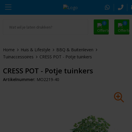
0
0
Ga naar Promosnoepje.nl
Parker
Kantoorartikelen
Oranje artikelen
Home
Huis & Lifestyle
BBQ & Buitenleven
Alle promosnoepje
Thule
Drinkwaren
Zomer
Tuinaccessoires
CRESS POT - Potje tuinkers
Moleskine
Kleding & Textiel
Pasen
CRESS POT - Potje tuinkers
Artikelnummer:
MO2219-40
Alle merken
Tassen & Reizen
Kerst
Elektronica & Gadgets
Eindejaarsgeschenken
Alle geefmomenten
Beurs & Event
Sleutelhangers & Tools