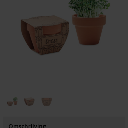
Huis & Lifestyle
Outdoor & Vrije Tijd
Auto & Veiligheid
Gezondheid & Verzorging
Paraplu's
Cadeaubonnen
Omschrijving