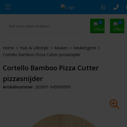
0
0
Ga naar Promosnoepje.nl
Parker
Kantoorartikelen
Oranje artikelen
Home
Huis & Lifestyle
Keuken
Keukengerei
Alle promosnoepje
Thule
Drinkwaren
Zomer
Cortello Bamboo Pizza Cutter pizzasnijder
Moleskine
Kleding & Textiel
Pasen
Cortello Bamboo Pizza Cutter
pizzasnijder
Alle merken
Tassen & Reizen
Kerst
Artikelnummer:
263091-945999999
Elektronica & Gadgets
Eindejaarsgeschenken
Alle geefmomenten
Beurs & Event
Sleutelhangers & Tools