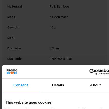
Materiaal
RVS, Bamboe
Maat
# Geen maat
Gewicht
40 g
Merk
Diameter
8.3 cm
EAN-code
8785260233888
Artikelnummer
263091-945999999
Kleur
houtbruin
Consent
Details
About
Soort
Standaard uitvoering
Breedte
1.1 cm
This website uses cookies