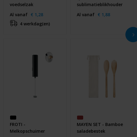
voedselzak
sublimatieblikhouder
Al vanaf
€ 1,28
Al vanaf
€ 1,88
4 werkdag(en)
FROTI -
MAYEN SET - Bamboe
Melkopschuimer
saladebestek