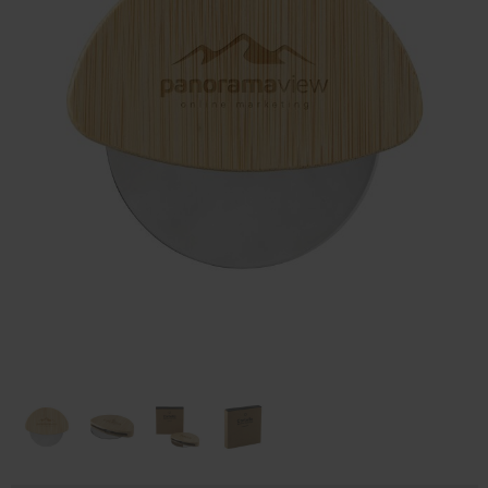
Huis & Lifestyle
Outdoor & Vrije Tijd
Auto & Veiligheid
Gezondheid & Verzorging
Paraplu's
Cadeaubonnen