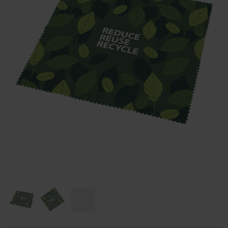
Huis & Lifestyle
Outdoor & Vrije Tijd
Auto & Veiligheid
Gezondheid & Verzorging
Paraplu's
Cadeaubonnen