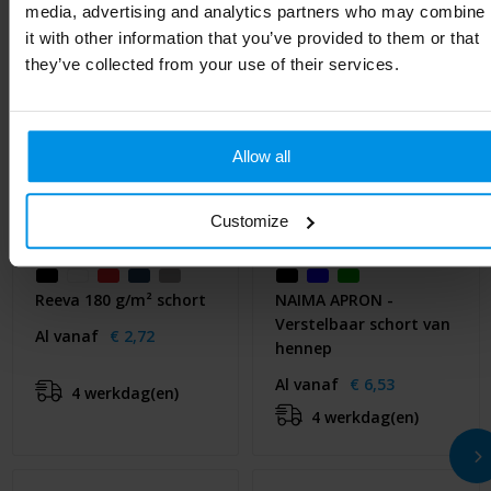
media, advertising and analytics partners who may combine
it with other information that you’ve provided to them or that
they’ve collected from your use of their services.
Allow all
Customize
Reeva 180 g/m² schort
NAIMA APRON -
Verstelbaar schort van
Al vanaf
€ 2,72
hennep
Al vanaf
€ 6,53
4 werkdag(en)
4 werkdag(en)