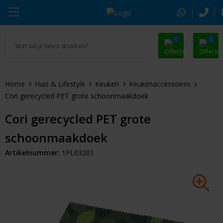
0
0
Ga naar Promosnoepje.nl
Parker
Kantoorartikelen
Oranje artikelen
Home
Huis & Lifestyle
Keuken
Keukenaccessoires
Alle promosnoepje
Thule
Drinkwaren
Zomer
Cori gerecycled PET grote schoonmaakdoek
Moleskine
Kleding & Textiel
Pasen
Cori gerecycled PET grote
schoonmaakdoek
Alle merken
Tassen & Reizen
Kerst
Artikelnummer:
1PL03201
Elektronica & Gadgets
Eindejaarsgeschenken
Alle geefmomenten
Beurs & Event
Sleutelhangers & Tools