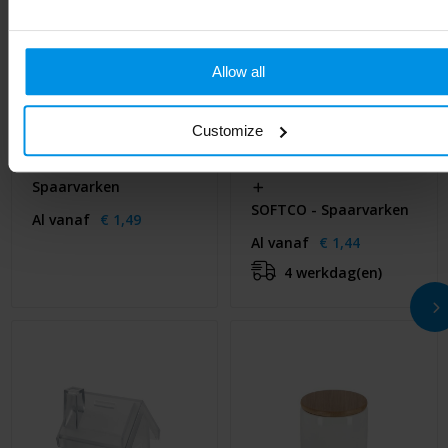
Allow all
Customize
Spaarvarken
SOFTCO - Spaarvarken
Al vanaf
€ 1,49
Al vanaf
€ 1,44
4 werkdag(en)