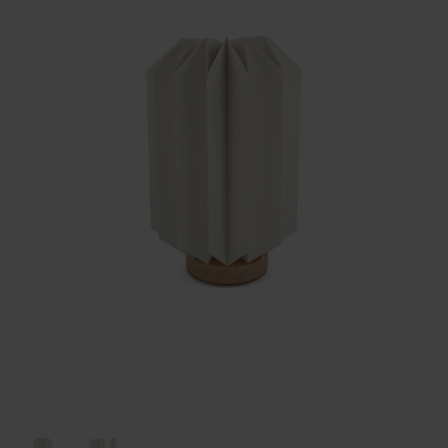
Huis & Lifestyle
Outdoor & Vrije Tijd
Auto & Veiligheid
Gezondheid & Verzorging
Paraplu's
Cadeaubonnen