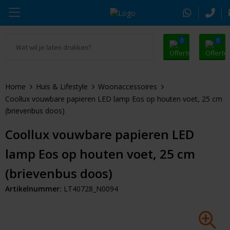
0
0
Ga naar Promosnoepje.nl
Parker
Kantoorartikelen
Oranje artikelen
Home
Huis & Lifestyle
Woonaccessoires
Alle promosnoepje
Thule
Drinkwaren
Zomer
Coollux vouwbare papieren LED lamp Eos op houten voet, 25 cm
(brievenbus doos)
Moleskine
Kleding & Textiel
Pasen
Coollux vouwbare papieren LED
Alle merken
Tassen & Reizen
Kerst
lamp Eos op houten voet, 25 cm
Elektronica & Gadgets
Eindejaarsgeschenken
(brievenbus doos)
Artikelnummer:
LT40728_N0094
Alle geefmomenten
Beurs & Event
Sleutelhangers & Tools