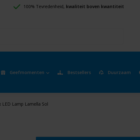
100% Tevredenheid, 
kwaliteit boven kwantiteit
Geefmomenten
Bestsellers
Duurzaam
x LED Lamp Lamella Sol