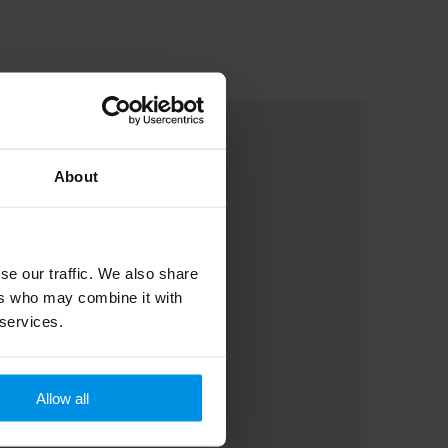
About
se our traffic. We also share
ers who may combine it with
 services.
Allow all