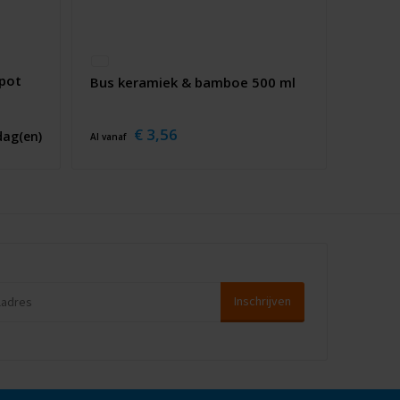
pot
Bus keramiek & bamboe 500 ml
€ 3,56
dag(en)
Al vanaf