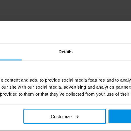
LT40732_N0001
Details
InSideOut
240 g
e content and ads, to provide social media features and to analy
 our site with our social media, advertising and analytics partn
Wood
 provided to them or that they’ve collected from your use of their
Wit
13.5 cm
Customize
13 cm