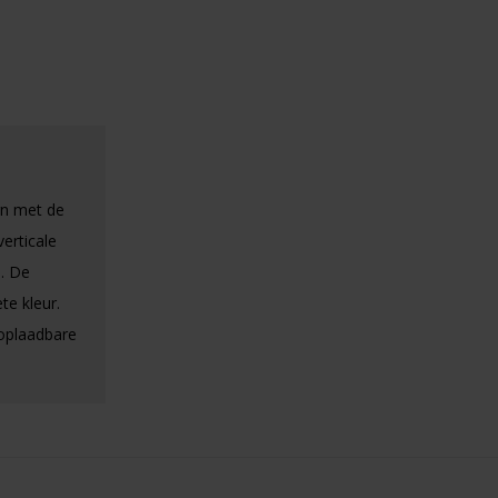
gn met de
erticale
. De
te kleur.
 oplaadbare