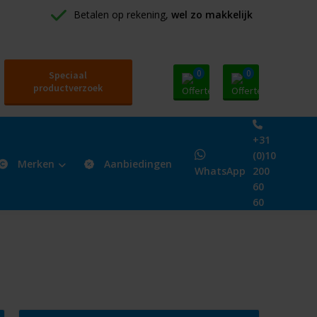
Betalen op rekening, 
wel zo makkelijk
0
0
Speciaal
productverzoek
+31
(0)10
Merken
Aanbiedingen
WhatsApp
200
60
60