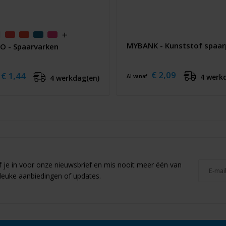
MYBANK - Kunststof spaar
O - Spaarvarken
€ 2,09
€ 1,44
4 werk
Al vanaf
4 werkdag(en)
jf je in voor onze nieuwsbrief en mis nooit meer één van
leuke aanbiedingen of updates.