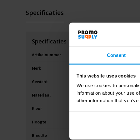
Specificaties
Specificaties
Artikelnummer
Consent
Merk
This website uses cookies
Gewicht
We use cookies to personalis
information about your use of
Materiaal
other information that you’ve
Kleur
Hoogte
Breedte