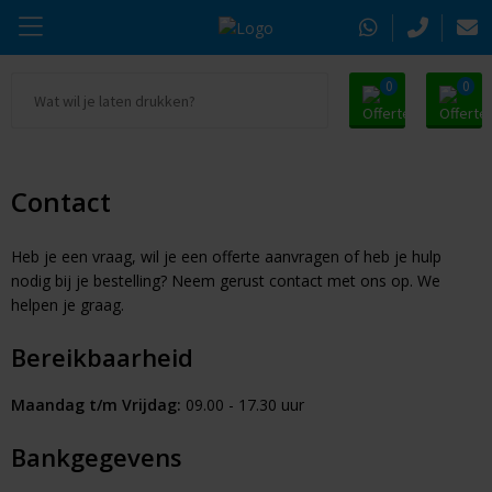
0
0
Ga naar Promosnoepje.nl
Parker
Kantoorartikelen
Oranje artikelen
Alle promosnoepje
Thule
Drinkwaren
Zomer
Contact
Moleskine
Kleding & Textiel
Pasen
Heb je een vraag, wil je een offerte aanvragen of heb je hulp
nodig bij je bestelling? Neem gerust contact met ons op. We
Alle merken
Tassen & Reizen
Kerst
helpen je graag.
Bereikbaarheid
Elektronica & Gadgets
Eindejaarsgeschenken
Maandag t/m Vrijdag:
09.00 - 17.30 uur
Alle geefmomenten
Beurs & Event
Bankgegevens
Sleutelhangers & Tools