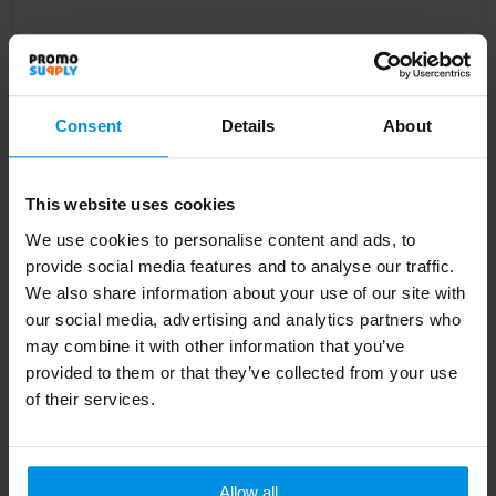
Neem contact met ons op
Consent
Details
About
Bedrijfsnaam
This website uses cookies
We use cookies to personalise content and ads, to
provide social media features and to analyse our traffic.
Naam
We also share information about your use of our site with
our social media, advertising and analytics partners who
may combine it with other information that you’ve
provided to them or that they’ve collected from your use
Telefoonnummer
of their services.
E-mailadres
*
Allow all