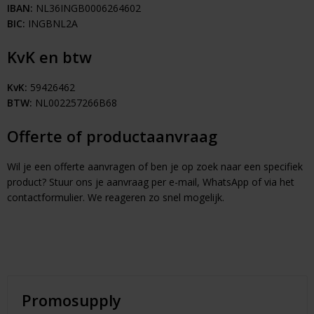
IBAN:
NL36INGB0006264602
Huis & Lifestyle
BIC:
INGBNL2A
Outdoor & Vrije Tijd
KvK en btw
KvK:
59426462
Auto & Veiligheid
BTW:
NL002257266B68
Gezondheid & Verzorging
Offerte of productaanvraag
Paraplu's
Wil je een offerte aanvragen of ben je op zoek naar een specifiek
product? Stuur ons je aanvraag per e-mail, WhatsApp of via het
Cadeaubonnen
contactformulier. We reageren zo snel mogelijk.
Promosupply