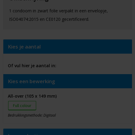
1 condoom in zwart folie verpakt in een envelopje,
ISO04074:2015 en CE0120 gecertificeerd.
Kies je aantal
Of vul hier je aantal in:
Kies een bewerking
All-over (105 x 149 mm)
Full colour
Bedrukkingsmethode: Digitaal