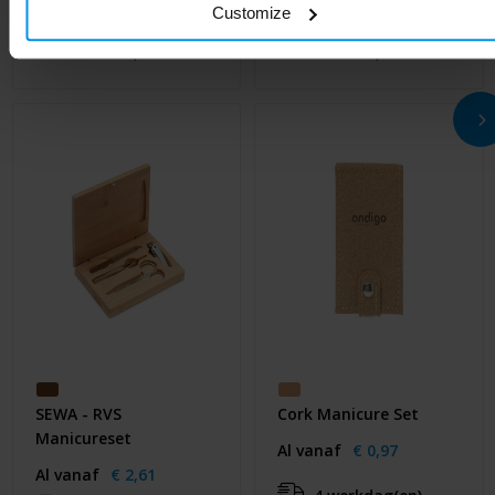
Customize
Bamboe nagelvijl
Nagelvijl in Hoesje
Al vanaf
€ 0,50
Al vanaf
€ 0,59
SEWA - RVS
Cork Manicure Set
Manicureset
Al vanaf
€ 0,97
Al vanaf
€ 2,61