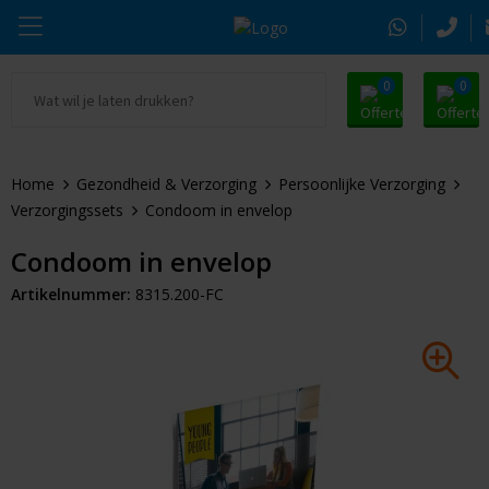
0
0
Ga naar Promosnoepje.nl
Parker
Kantoorartikelen
Oranje artikelen
Home
Gezondheid & Verzorging
Persoonlijke Verzorging
Alle promosnoepje
Thule
Drinkwaren
Zomer
Verzorgingssets
Condoom in envelop
Moleskine
Kleding & Textiel
Pasen
Condoom in envelop
Artikelnummer:
8315.200-FC
Alle merken
Tassen & Reizen
Kerst
Elektronica & Gadgets
Eindejaarsgeschenken
Alle geefmomenten
Beurs & Event
Sleutelhangers & Tools