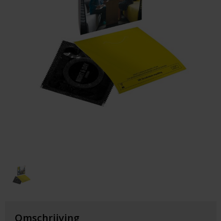
Huis & Lifestyle
Outdoor & Vrije Tijd
Auto & Veiligheid
Gezondheid & Verzorging
Paraplu's
Cadeaubonnen
Omschrijving