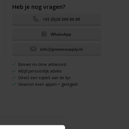
Heb je nog vragen?
+31 (0)10 200 60 60
WhatsApp
info@promosupply.nl
Binnen no-time antwoord
Altijd persoonlijk advies
Direct een expert aan de lijn
Gewoon even appen = geregeld