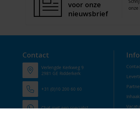
Schri
voor onze
onze 
nieuwsbrief
Contact
Inf
Contac
Verlengde Kerkweg 9
2981 GE Ridderkerk
Levert
Partn
+31 (0)10 200 60 60
Inhaak
Vacatu
Chat met een specialist
info@promosupply.nl