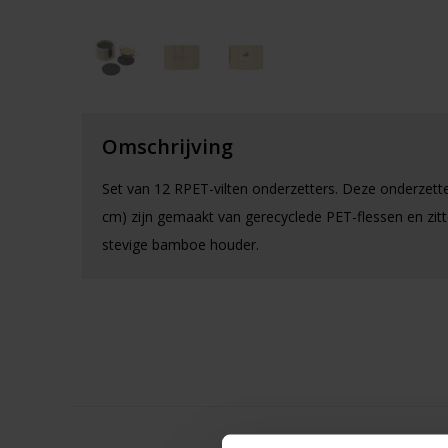
Omschrijving
Set van 12 RPET-vilten onderzetters. Deze onderzett
cm) zijn gemaakt van gerecyclede PET-flessen en zitt
stevige bamboe houder.