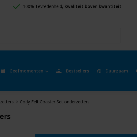
100% Tevredenheid, 
kwaliteit boven kwantiteit
Geefmomenten
Bestsellers
Duurzaam
zetters
Cody Felt Coaster Set onderzetters
ers