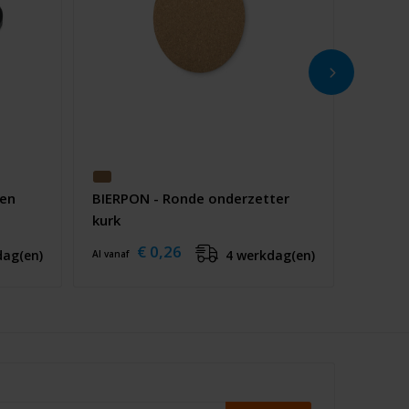
ten
BIERPON - Ronde onderzetter
kurk
€ 0,26
dag(en)
4 werkdag(en)
Al vanaf