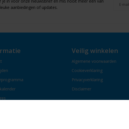
jf je in voor onze nieuwsbrief en mis nooit meer één van
leuke aanbiedingen of updates.
ormatie
Veilig winkelen
t
Algemene voorwaarden
ijden
Cookieverklaring
erprogramma
Privacyverklaring
kalender
Disclaimer
res