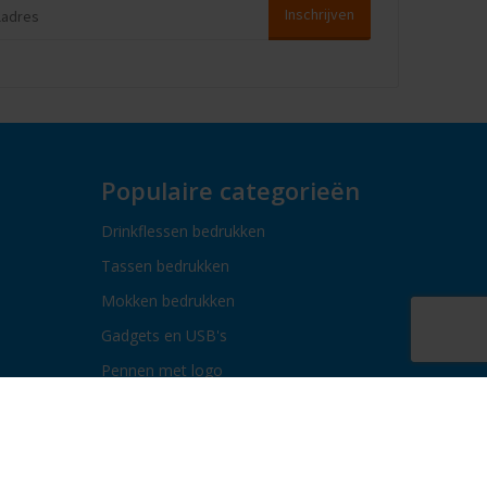
Populaire categorieën
Drinkflessen bedrukken
Tassen bedrukken
Mokken bedrukken
Gadgets en USB's
Pennen met logo
Paraplu's bedrukken
Bidons bedrukken