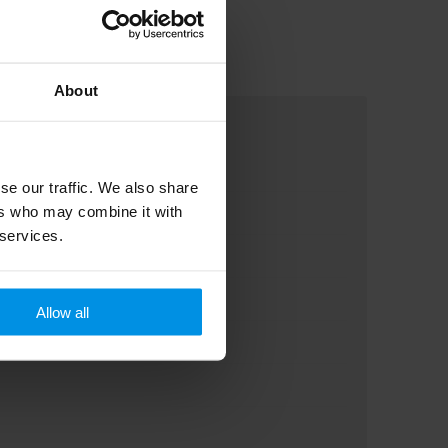
About
se our traffic. We also share
ers who may combine it with
 services.
Allow all