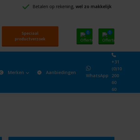
Betalen op rekening, 
wel zo makkelijk
0
0
Speciaal
productverzoek
+31
(0)10
Merken
Aanbiedingen
WhatsApp
200
60
60