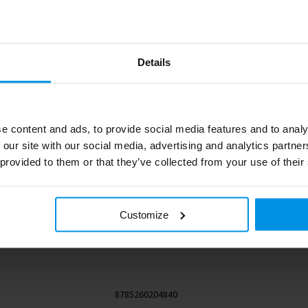
Details
796.3283
e content and ads, to provide social media features and to analy
 our site with our social media, advertising and analytics partn
11.5 cm
 provided to them or that they’ve collected from your use of their
rPET Filt, Bamboe
# Geen maat
Customize
230 g
8785260204840