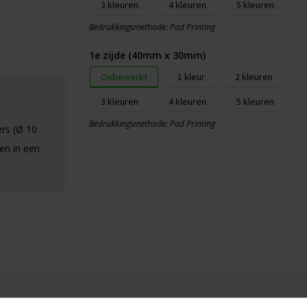
3
4
5
Bedrukkingsmethode: Pad Printing
1e zijde (40mm x 30mm)
Onbewerkt
1
2
3
4
5
Bedrukkingsmethode: Pad Printing
ers (Ø 10
en in een