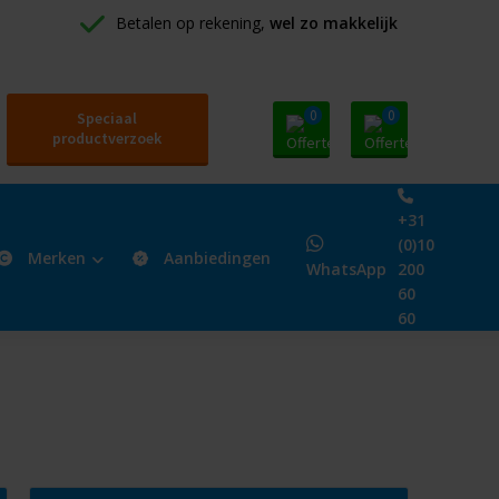
Betalen op rekening, 
wel zo makkelijk
0
0
Speciaal
productverzoek
+31
(0)10
Merken
Aanbiedingen
WhatsApp
200
60
60