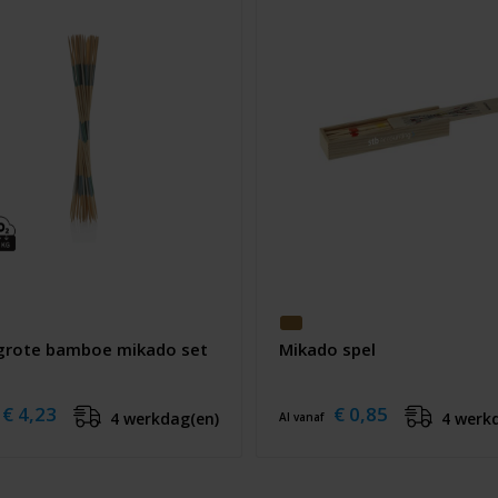
 grote bamboe mikado set
Mikado spel
€ 4,23
€ 0,85
4 werkdag(en)
4 werk
Al vanaf