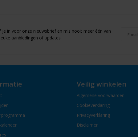
jf je in voor onze nieuwsbrief en mis nooit meer één van
leuke aanbiedingen of updates.
ormatie
Veilig winkelen
t
Algemene voorwaarden
ijden
Cookieverklaring
erprogramma
Privacyverklaring
kalender
Disclaimer
res