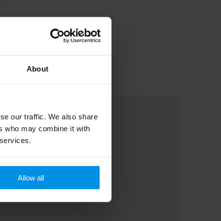
About
se our traffic. We also share
ers who may combine it with
 services.
Allow all