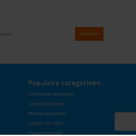
Populaire categorieën
Drinkflessen bedrukken
Tassen bedrukken
Mokken bedrukken
Gadgets en USB's
Pennen met logo