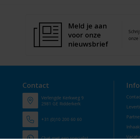
Meld je aan
Schri
voor onze
onze 
nieuwsbrief
Contact
Inf
Contac
Verlengde Kerkweg 9
2981 GE Ridderkerk
Levert
Partn
+31 (0)10 200 60 60
Inhaak
Vacatu
Chat met een specialist