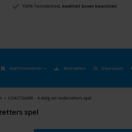
100% Tevredenheid, 
kwaliteit boven kwantiteit
Geefmomenten
Bestsellers
Duurzaam
n
COASTGAME - 4-delig set onderzetters spel
etters spel