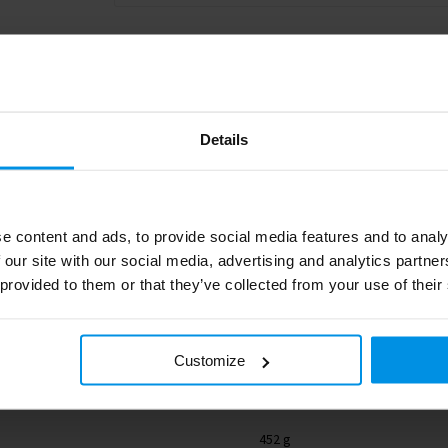
Details
e content and ads, to provide social media features and to analy
 our site with our social media, advertising and analytics partn
1.276
 provided to them or that they’ve collected from your use of their
MO6382-40
8719941055292
Customize
midocean
452 g