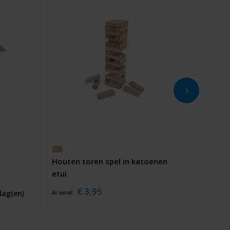
Houten toren spel in katoenen
etui
€ 3,95
dag(en)
Al vanaf