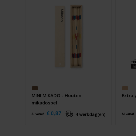
MINI MIKADO - Houten
Extra
mikadospel
€ 0,87
4 werkdag(en)
Al vanaf
Al vanaf