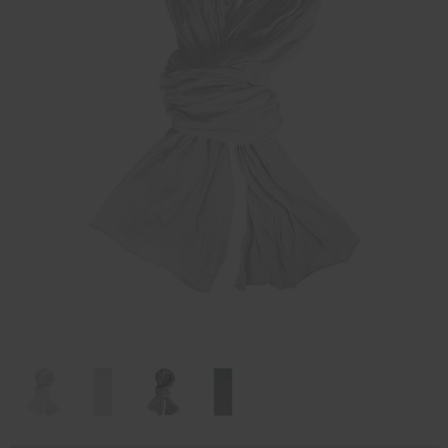
Huis & Lifestyle
Outdoor & Vrije Tijd
Auto & Veiligheid
Gezondheid & Verzorging
Paraplu's
Cadeaubonnen