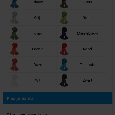
Blauw
Bruin
Grijs
Groen
Khaki
Marineblauw
Oranje
Rood
Roze
Turkoois
Wit
Zwart
Kies je aantal
Of vul hier je aantal in: