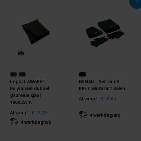
Impact AWARE™
DENALI - Set van 3
Polylana® dubbel
RPET winterartikelen
gebreide sjaal
Al vanaf
€ 16,64
180x25cm
Al vanaf
€ 13,23
4 werkdag(en)
4 werkdag(en)