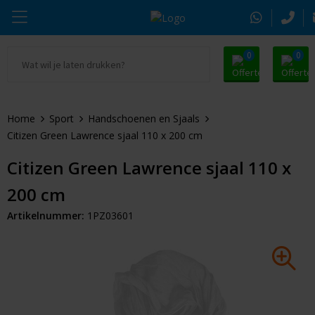
0
0
Ga naar Promosnoepje.nl
Parker
Kantoorartikelen
Oranje artikelen
Home
Sport
Handschoenen en Sjaals
Alle promosnoepje
Thule
Drinkwaren
Zomer
Citizen Green Lawrence sjaal 110 x 200 cm
Moleskine
Kleding & Textiel
Pasen
Citizen Green Lawrence sjaal 110 x
200 cm
Alle merken
Tassen & Reizen
Kerst
Artikelnummer:
1PZ03601
Elektronica & Gadgets
Eindejaarsgeschenken
Alle geefmomenten
Beurs & Event
Sleutelhangers & Tools