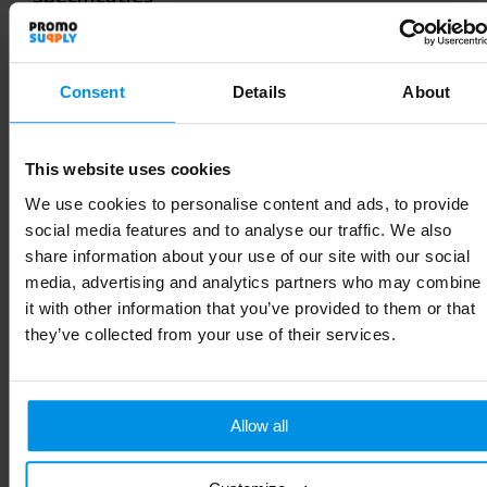
Artikelnummer
1PZ03601
Merk
Citizen Green
Consent
Details
About
Gewicht
113.4 g
This website uses cookies
Materiaal
Katoen
We use cookies to personalise content and ads, to provide
EAN-code
8713159774808
social media features and to analyse our traffic. We also
share information about your use of our site with our social
Kleur
Wit
media, advertising and analytics partners who may combine
it with other information that you’ve provided to them or that
Hoogte
110 cm
they’ve collected from your use of their services.
Lengte
200 cm
Allow all
Gerelateerde producten