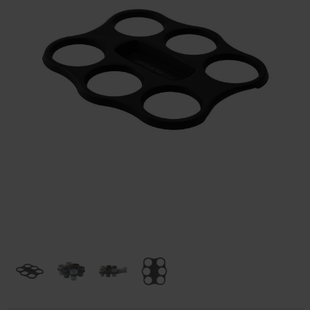
Huis & Lifestyle
Outdoor & Vrije Tijd
Auto & Veiligheid
Gezondheid & Verzorging
Paraplu's
Cadeaubonnen