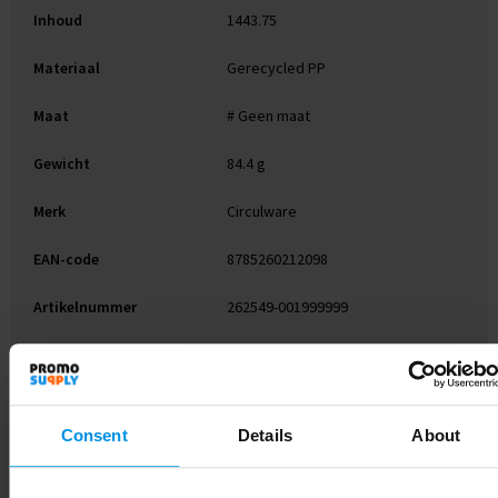
Inhoud
1443.75
Materiaal
Gerecycled PP
Maat
# Geen maat
Gewicht
84.4 g
Merk
Circulware
EAN-code
8785260212098
Artikelnummer
262549-001999999
Kleur
zwart
Soort
Standaard uitvoering
Consent
Details
About
Hoogte
2.1 cm