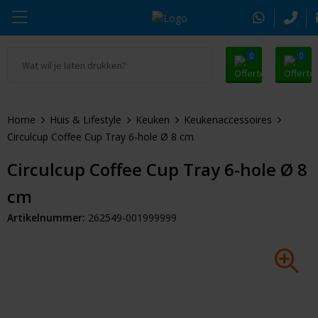
0
0
Ga naar Promosnoepje.nl
Parker
Kantoorartikelen
Oranje artikelen
Home
Huis & Lifestyle
Keuken
Keukenaccessoires
Alle promosnoepje
Thule
Drinkwaren
Zomer
Circulcup Coffee Cup Tray 6-hole Ø 8 cm
Moleskine
Kleding & Textiel
Pasen
Circulcup Coffee Cup Tray 6-hole Ø 8
cm
Alle merken
Tassen & Reizen
Kerst
Artikelnummer:
262549-001999999
Elektronica & Gadgets
Eindejaarsgeschenken
Alle geefmomenten
Beurs & Event
Sleutelhangers & Tools