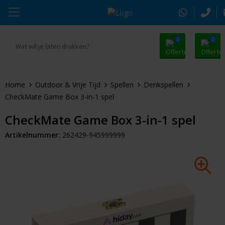
0
0
Ga naar Promosnoepje.nl
Parker
Kantoorartikelen
Oranje artikelen
Home
Outdoor & Vrije Tijd
Spellen
Denkspellen
Alle promosnoepje
Thule
Drinkwaren
Zomer
CheckMate Game Box 3-in-1 spel
Moleskine
Kleding & Textiel
Pasen
CheckMate Game Box 3-in-1 spel
Artikelnummer:
262429-945999999
Alle merken
Tassen & Reizen
Kerst
Elektronica & Gadgets
Eindejaarsgeschenken
Alle geefmomenten
Beurs & Event
Sleutelhangers & Tools