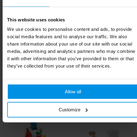
Kleur
houtbruin
Soort
Standaard uitvoering
This website uses cookies
Hoogte
3.3 cm
We use cookies to personalise content and ads, to provide
social media features and to analyse our traffic. We also
Breedte
10 cm
share information about your use of our site with our social
media, advertising and analytics partners who may combine
Lengte
19 cm
it with other information that you’ve provided to them or that
they’ve collected from your use of their services.
Gerelateerde producten
Allow all
Customize