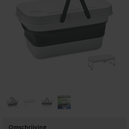
Huis & Lifestyle
Outdoor & Vrije Tijd
Auto & Veiligheid
Gezondheid & Verzorging
Paraplu's
Cadeaubonnen
Omschrijving