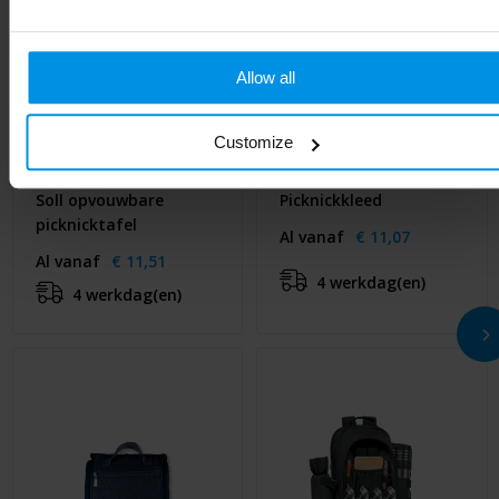
Allow all
Customize
Soll opvouwbare
Picknickkleed
picknicktafel
Al vanaf
€ 11,07
Al vanaf
€ 11,51
4 werkdag(en)
4 werkdag(en)