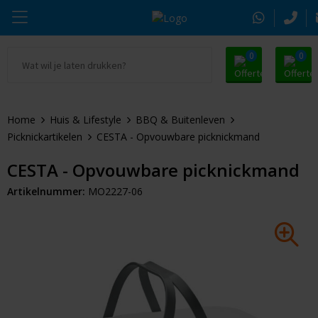
0
0
Ga naar Promosnoepje.nl
Parker
Kantoorartikelen
Oranje artikelen
Home
Huis & Lifestyle
BBQ & Buitenleven
Alle promosnoepje
Thule
Drinkwaren
Zomer
Picknickartikelen
CESTA - Opvouwbare picknickmand
Moleskine
Kleding & Textiel
Pasen
CESTA - Opvouwbare picknickmand
Artikelnummer:
MO2227-06
Alle merken
Tassen & Reizen
Kerst
Elektronica & Gadgets
Eindejaarsgeschenken
Alle geefmomenten
Beurs & Event
Sleutelhangers & Tools