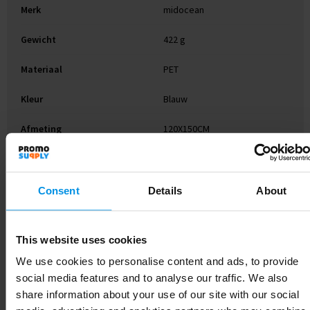
Merk
midocean
Gewicht
422 g
Materiaal
PET
Kleur
Blauw
Afmeting
120X150CM
Breedte
150 cm
Lengte
120 cm
Consent
Details
About
This website uses cookies
Gerelateerde producten
We use cookies to personalise content and ads, to provide
social media features and to analyse our traffic. We also
share information about your use of our site with our social