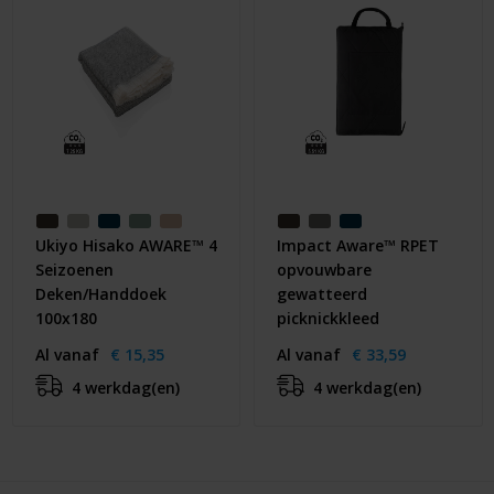
Ukiyo Hisako AWARE™ 4
Impact Aware™ RPET
Seizoenen
opvouwbare
Deken/Handdoek
gewatteerd
100x180
picknickkleed
Al vanaf
€ 15,35
Al vanaf
€ 33,59
4 werkdag(en)
4 werkdag(en)