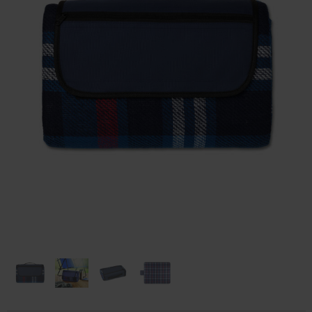
Huis & Lifestyle
Outdoor & Vrije Tijd
Auto & Veiligheid
Gezondheid & Verzorging
Paraplu's
Cadeaubonnen