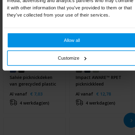
media, advertising and analytics partners who may combine
it with other information that you’ve provided to them or that
they’ve collected from your use of their services.
Allow all
Customize
Salvie picknickdeken
Impact AWARE™ RPET
van gerecycled plastic
picknickkleed
Al vanaf
€ 7,03
Al vanaf
€ 12,78
4 werkdag(en)
4 werkdag(en)