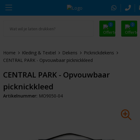
0
0
Ga naar Promosnoepje.nl
Parker
Kantoorartikelen
Oranje artikelen
Home
Kleding & Textiel
Dekens
Picknickdekens
Alle promosnoepje
Thule
Drinkwaren
Zomer
CENTRAL PARK - Opvouwbaar picknickkleed
Moleskine
Kleding & Textiel
Pasen
CENTRAL PARK - Opvouwbaar
picknickkleed
Alle merken
Tassen & Reizen
Kerst
Artikelnummer:
MO9050-04
Elektronica & Gadgets
Eindejaarsgeschenken
Alle geefmomenten
Beurs & Event
Sleutelhangers & Tools