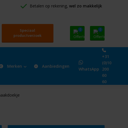
Betalen op rekening, 
wel zo makkelijk
0
0
Speciaal
productverzoek
+31
(0)10
Merken
Aanbiedingen
WhatsApp
200
60
60
maakdoekje