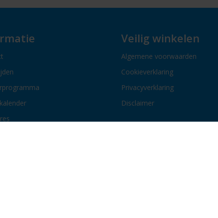
ormatie
Veilig winkelen
t
Algemene voorwaarden
ijden
Cookieverklaring
erprogramma
Privacyverklaring
kalender
Disclaimer
res