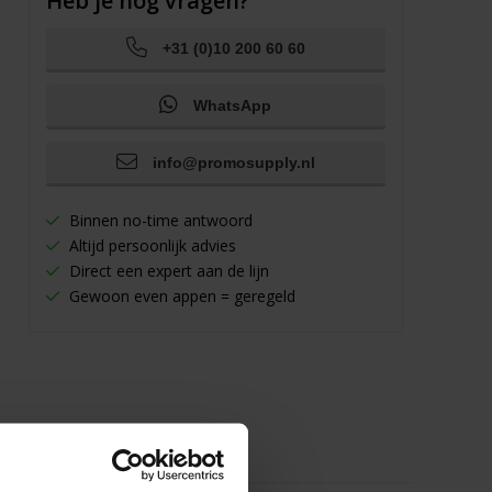
Heb je nog vragen?
+31 (0)10 200 60 60
WhatsApp
info@promosupply.nl
Binnen no-time antwoord
Altijd persoonlijk advies
Direct een expert aan de lijn
Gewoon even appen = geregeld