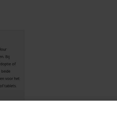
lour
n. Bij
rdoptie of
n beide
en voor het
of tablets.