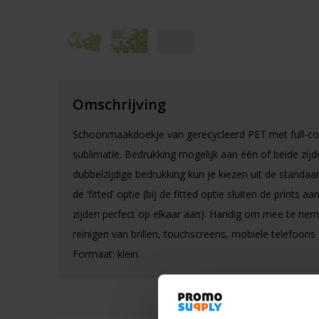
Omschrijving
Schoonmaakdoekje van gerecycleerd PET met full-co
sublimatie. Bedrukking mogelijk aan één of beide zijde
dubbelzijdige bedrukking kun je kiezen uit de standaa
de ‘fitted’ optie (bij de fitted optie sluiten de prints aa
zijden perfect op elkaar aan). Handig om mee te nem
reinigen van brillen, touchscreens, mobiele telefoons 
Formaat: klein.