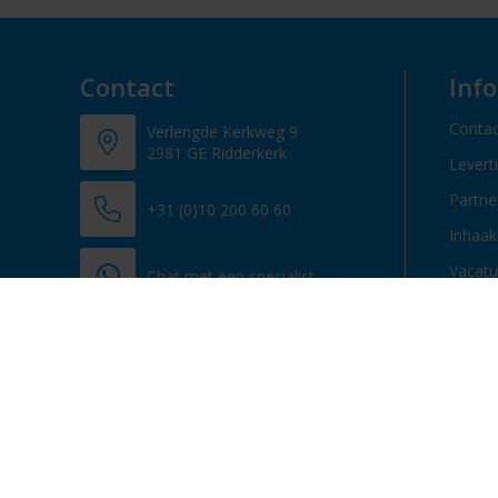
Contact
Inf
Contac
Verlengde Kerkweg 9
2981 GE Ridderkerk
Levert
Partn
+31 (0)10 200 60 60
Inhaak
Vacatu
Chat met een specialist
info@promosupply.nl
Contacteer ons