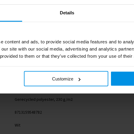
Details
e content and ads, to provide social media features and to analy
 our site with our social media, advertising and analytics partn
 provided to them or that they’ve collected from your use of their
1PL03101
Customize
4 g
Gerecycled polyester, 230 g/m2
8713159548782
Wit