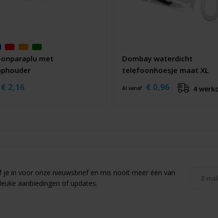
oonparaplu met
Dombay waterdicht
aphouder
telefoonhoesje maat XL
€ 2,16
€ 0,96
4 werk
Al vanaf
jf je in voor onze nieuwsbrief en mis nooit meer één van
leuke aanbiedingen of updates.