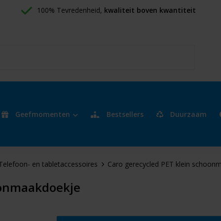
100% Tevredenheid, 
kwaliteit boven kwantiteit
Geefmomenten
Bestsellers
Duurzaam
Telefoon- en tabletaccessoires
Caro gerecycled PET klein schoon
oonmaakdoekje