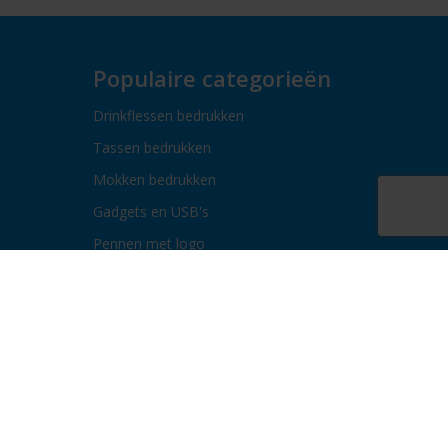
Populaire categorieën
Drinkflessen bedrukken
Tassen bedrukken
Mokken bedrukken
Gadgets en USB's
Pennen met logo
Paraplu's bedrukken
Bidons bedrukken