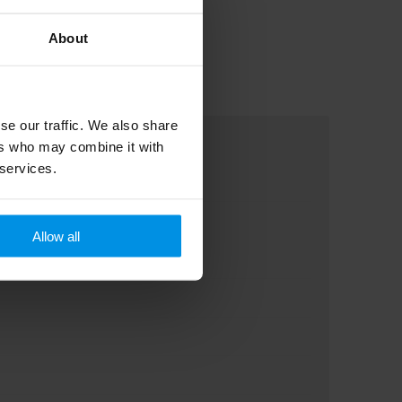
About
se our traffic. We also share
ers who may combine it with
 services.
Allow all