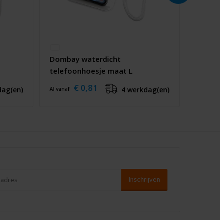
Dombay waterdicht
telefoonhoesje maat L
€ 0,81
dag(en)
4 werkdag(en)
Al vanaf