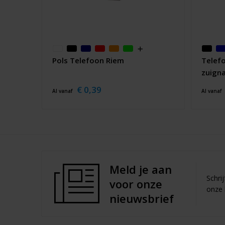
Pols Telefoon Riem
Telef
zuign
€ 0,39
Al vanaf
Al vanaf
Meld je aan
Schri
voor onze
onze 
nieuwsbrief