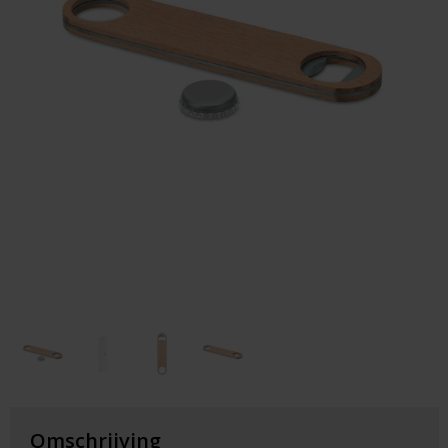
Huis & Lifestyle
Outdoor & Vrije Tijd
Auto & Veiligheid
Gezondheid & Verzorging
Paraplu's
Cadeaubonnen
Omschrijving