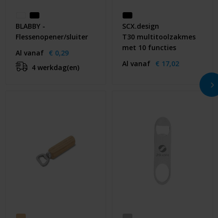
BLABBY -
SCX.design
Flessenopener/sluiter
T30 multitoolzakmes
met 10 functies
Al vanaf
€ 0,29
Al vanaf
€ 17,02
4 werkdag(en)