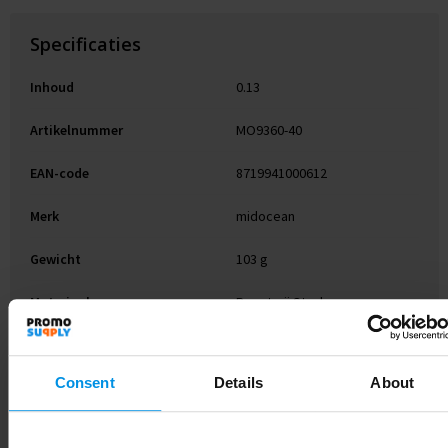
Specificaties
Inhoud
0.13
Artikelnummer
MO9360-40
EAN-code
8719941000612
Merk
midocean
Gewicht
103 g
Materiaal
Roestvrij Staal
Kleur
Hout
Consent
Details
About
Afmeting
17.5X3.5X0.8CM
Hoogte
0.8 cm