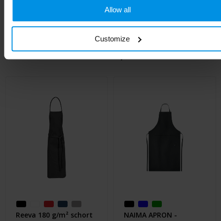
Lengte
17 cm
Allow all
Customize
Gerelateerde producten
Reeva 180 g/m² schort
NAIMA APRON -