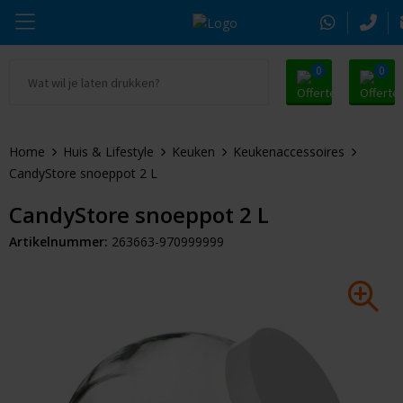
0
0
Ga naar Promosnoepje.nl
Parker
Kantoorartikelen
Oranje artikelen
Home
Huis & Lifestyle
Keuken
Keukenaccessoires
Alle promosnoepje
Thule
Drinkwaren
Zomer
CandyStore snoeppot 2 L
Moleskine
Kleding & Textiel
Pasen
CandyStore snoeppot 2 L
Artikelnummer:
263663-970999999
Alle merken
Tassen & Reizen
Kerst
Elektronica & Gadgets
Eindejaarsgeschenken
Alle geefmomenten
Beurs & Event
Sleutelhangers & Tools