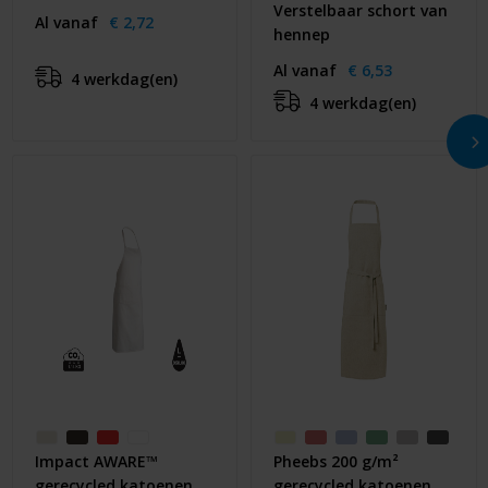
Verstelbaar schort van
Al vanaf
€ 2,72
hennep
Al vanaf
€ 6,53
4 werkdag(en)
4 werkdag(en)
Impact AWARE™
Pheebs 200 g/m²
gerecycled katoenen
gerecycled katoenen