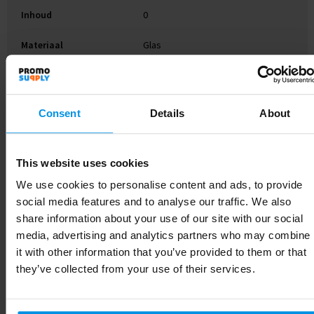
Inhoud
0
Materiaal
Glas
Maat
# Geen maat
Gewicht
905 g
Consent
Details
About
Merk
This website uses cookies
EAN-code
8785260193717
We use cookies to personalise content and ads, to provide
Artikelnummer
263663-970999999
social media features and to analyse our traffic. We also
share information about your use of our site with our social
Kleur
transparant
media, advertising and analytics partners who may combine
it with other information that you’ve provided to them or that
Soort
Standaard uitvoering
they’ve collected from your use of their services.
Hoogte
17 cm