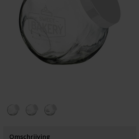
Huis & Lifestyle
Outdoor & Vrije Tijd
Auto & Veiligheid
Gezondheid & Verzorging
Paraplu's
Cadeaubonnen
Omschrijving