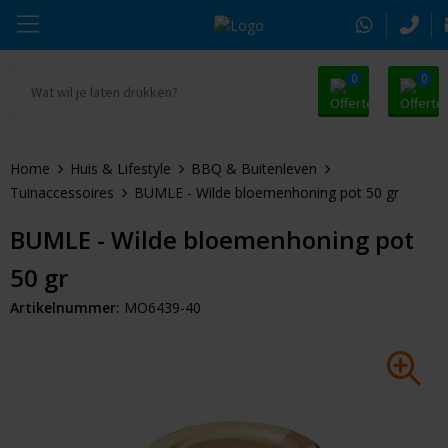
0
0
Ga naar Promosnoepje.nl
Parker
Kantoorartikelen
Oranje artikelen
Home
Huis & Lifestyle
BBQ & Buitenleven
Alle promosnoepje
Thule
Drinkwaren
Zomer
Tuinaccessoires
BUMLE - Wilde bloemenhoning pot 50 gr
Moleskine
Kleding & Textiel
Pasen
BUMLE - Wilde bloemenhoning pot
50 gr
Alle merken
Tassen & Reizen
Kerst
Artikelnummer:
MO6439-40
Elektronica & Gadgets
Eindejaarsgeschenken
Alle geefmomenten
Beurs & Event
Sleutelhangers & Tools