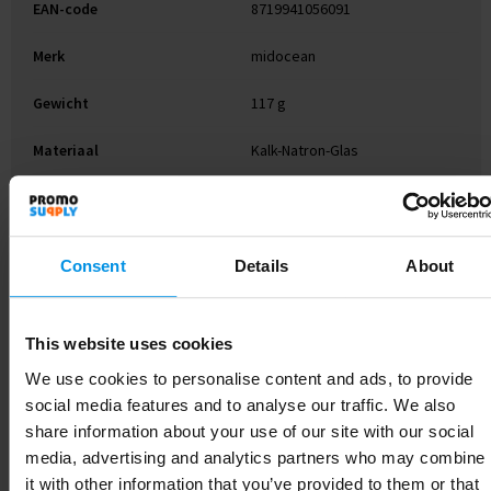
EAN-code
8719941056091
Merk
midocean
Gewicht
117 g
Materiaal
Kalk-Natron-Glas
Kleur
Hout
Afmeting
Ø4,5X5 CM
Consent
Details
About
Hoogte
5 cm
Breedte
4.5 cm
This website uses cookies
We use cookies to personalise content and ads, to provide
social media features and to analyse our traffic. We also
share information about your use of our site with our social
Gerelateerde producten
media, advertising and analytics partners who may combine
it with other information that you’ve provided to them or that