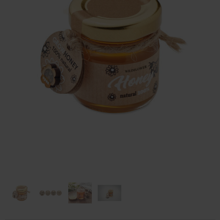
Huis & Lifestyle
Outdoor & Vrije Tijd
Auto & Veiligheid
Gezondheid & Verzorging
Paraplu's
Cadeaubonnen