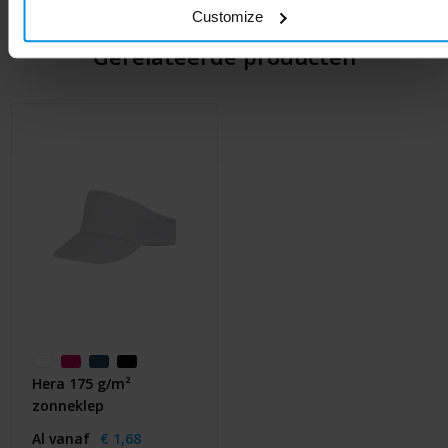
Customize
Gerelateerde producten
Hera 175 g/m²
zonneklep
Al vanaf
€ 1,68