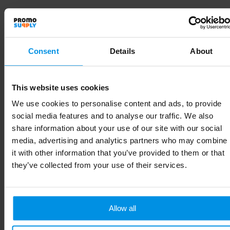
Specificaties
Consent
Details
About
Specificaties
This website uses cookies
Artikelnummer
39571010
We use cookies to personalise content and ads, to provide
social media features and to analyse our traffic. We also
Merk
share information about your use of our site with our social
Gewicht
24 g
media, advertising and analytics partners who may combine
it with other information that you’ve provided to them or that
Materiaal
100% PVC-kunststof
they’ve collected from your use of their services.
EAN-code
8713159756958
Kleur
Wit
Allow all