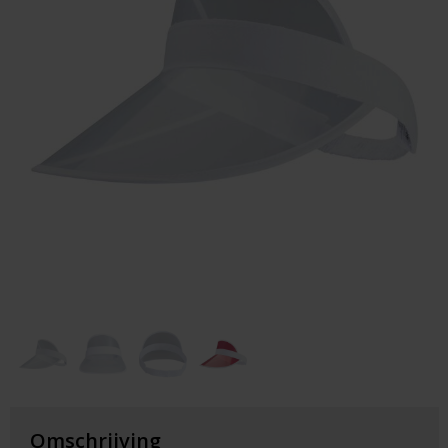
Huis & Lifestyle
Outdoor & Vrije Tijd
Auto & Veiligheid
Gezondheid & Verzorging
Paraplu's
Cadeaubonnen
Omschrijving