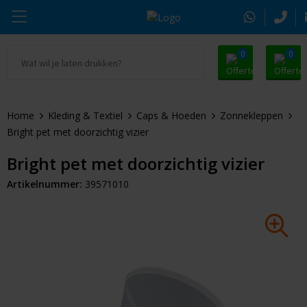
0
0
Ga naar Promosnoepje.nl
Parker
Kantoorartikelen
Oranje artikelen
Home
Kleding & Textiel
Caps & Hoeden
Zonnekleppen
Alle promosnoepje
Thule
Drinkwaren
Zomer
Bright pet met doorzichtig vizier
Moleskine
Kleding & Textiel
Pasen
Bright pet met doorzichtig vizier
Artikelnummer:
39571010
Alle merken
Tassen & Reizen
Kerst
Elektronica & Gadgets
Eindejaarsgeschenken
Alle geefmomenten
Beurs & Event
Sleutelhangers & Tools