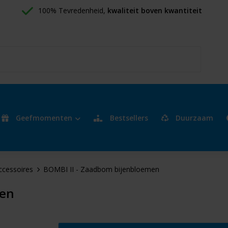
100% Tevredenheid, 
kwaliteit boven kwantiteit
Geefmomenten
Bestsellers
Duurzaam
ccessoires
BOMBI II - Zaadbom bijenbloemen
men