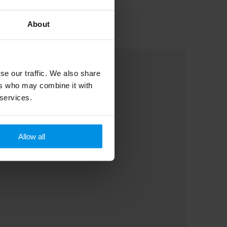
About
se our traffic. We also share
ers who may combine it with
 services.
Allow all