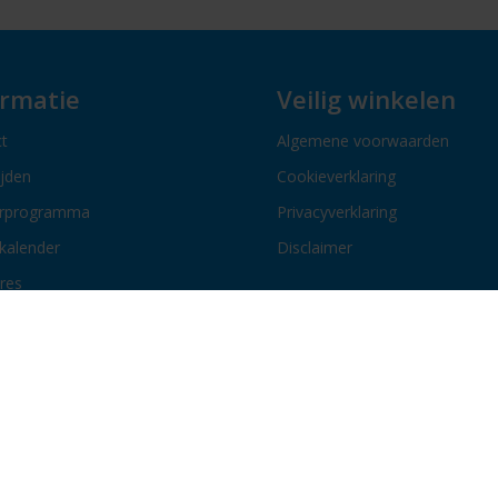
ormatie
Veilig winkelen
t
Algemene voorwaarden
ijden
Cookieverklaring
erprogramma
Privacyverklaring
kalender
Disclaimer
res