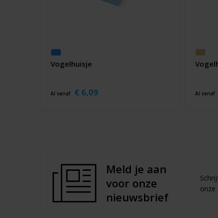
Vogelhuisje
Vogelh
€ 6,09
Al vanaf
Al vanaf
Meld je aan
Schri
voor onze
onze 
nieuwsbrief