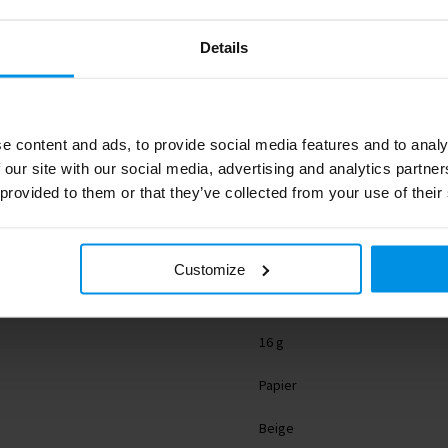
Details
e content and ads, to provide social media features and to analy
 our site with our social media, advertising and analytics partn
0.095
 provided to them or that they’ve collected from your use of their
MO6909-13
8719941065833
Customize
midocean
16 g
Papier
Beige