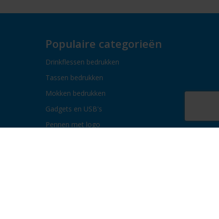
Populaire categorieën
Drinkflessen bedrukken
Tassen bedrukken
Mokken bedrukken
Gadgets en USB's
Pennen met logo
Paraplu's bedrukken
Bidons bedrukken