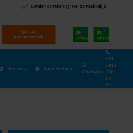
Betalen op rekening, 
wel zo makkelijk
0
0
Speciaal
productverzoek
+31
(0)10
Merken
Aanbiedingen
WhatsApp
200
60
60