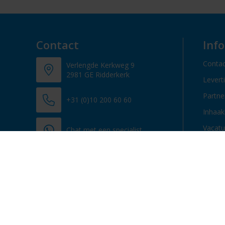
Contact
Inf
Contac
Verlengde Kerkweg 9
2981 GE Ridderkerk
Levert
Partn
+31 (0)10 200 60 60
Inhaak
Vacatu
Chat met een specialist
info@promosupply.nl
Contacteer ons