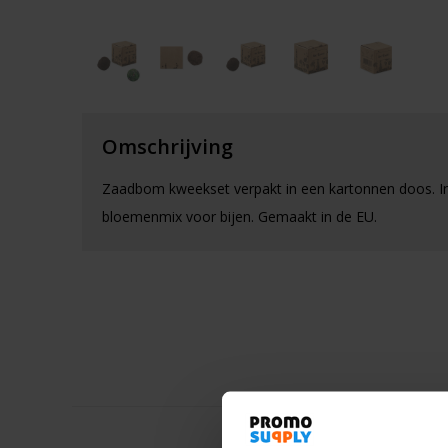
Omschrijving
Zaadbom kweekset verpakt in een kartonnen doos. In
bloemenmix voor bijen. Gemaakt in de EU.