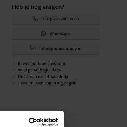
Heb je nog vragen?
+31 (0)10 200 60 60
WhatsApp
info@promosupply.nl
Binnen no-time antwoord
Altijd persoonlijk advies
Direct een expert aan de lijn
Gewoon even appen = geregeld