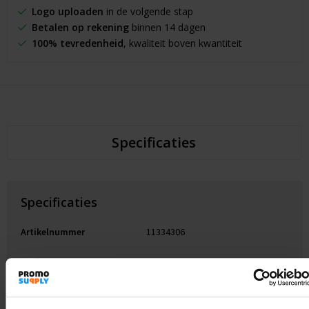
Logo uploaden
in de volgende stap
Betalen op rekening
binnen 14 dagen
100% tevredenheid
, kwaliteit boven kwantiteit
Specificaties
Specificaties
Artikelnummer
11334306
Merk
Seasons
Gewicht
160 g