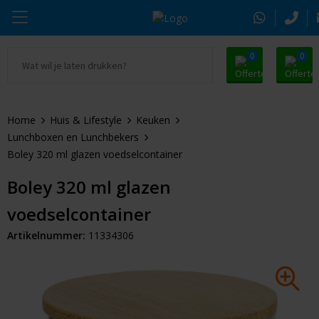
0
0
Ga naar Promosnoepje.nl
Parker
Kantoorartikelen
Oranje artikelen
Home
Huis & Lifestyle
Keuken
Alle promosnoepje
Thule
Drinkwaren
Zomer
Lunchboxen en Lunchbekers
Boley 320 ml glazen voedselcontainer
Moleskine
Kleding & Textiel
Pasen
Boley 320 ml glazen
Alle merken
Tassen & Reizen
Kerst
voedselcontainer
Elektronica & Gadgets
Eindejaarsgeschenken
Artikelnummer:
11334306
Alle geefmomenten
Beurs & Event
Sleutelhangers & Tools