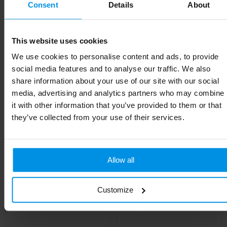
Consent
Details
About
Materiaal
Glas, Bamboe
EAN-code
8713159593829
This website uses cookies
Kleur
Natuur/Transparent
We use cookies to personalise content and ads, to provide
social media features and to analyse our traffic. We also
Hoogte
8.5 cm
share information about your use of our site with our social
media, advertising and analytics partners who may combine
Breedte
8.5 cm
it with other information that you’ve provided to them or that
Lengte
8 cm
they’ve collected from your use of their services.
Allow all
Gerelateerde producten
Customize