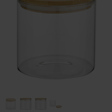
Huis & Lifestyle
Outdoor & Vrije Tijd
Auto & Veiligheid
Gezondheid & Verzorging
Paraplu's
Cadeaubonnen