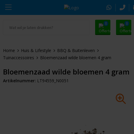
0
0
Ga naar Promosnoepje.nl
Parker
Kantoorartikelen
Oranje artikelen
Home
Huis & Lifestyle
BBQ & Buitenleven
Alle promosnoepje
Thule
Drinkwaren
Zomer
Tuinaccessoires
Bloemenzaad wilde bloemen 4 gram
Moleskine
Kleding & Textiel
Pasen
Bloemenzaad wilde bloemen 4 gram
Artikelnummer:
LT94559_N0051
Alle merken
Tassen & Reizen
Kerst
Elektronica & Gadgets
Eindejaarsgeschenken
Alle geefmomenten
Beurs & Event
Sleutelhangers & Tools