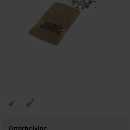
Huis & Lifestyle
Outdoor & Vrije Tijd
Auto & Veiligheid
Gezondheid & Verzorging
Paraplu's
Cadeaubonnen
Omschrijving