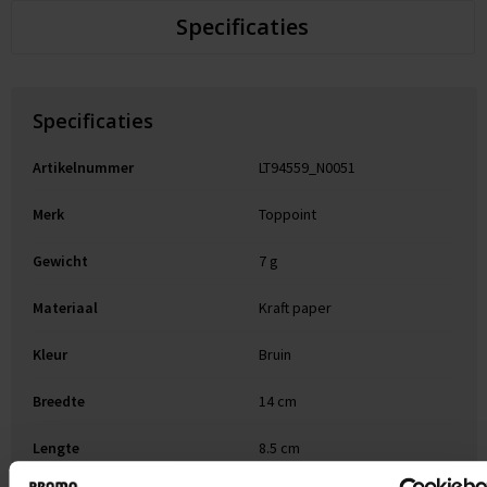
Specificaties
Specificaties
Artikelnummer
LT94559_N0051
Merk
Toppoint
Gewicht
7 g
Materiaal
Kraft paper
Kleur
Bruin
Breedte
14 cm
Lengte
8.5 cm