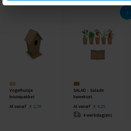
Vogelhuisje
SALAD - Salade
bouwpakket
kweekset
Al vanaf
€ 2,76
Al vanaf
€ 4,25
4 werkdag(en)