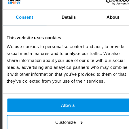
Consent
Details
About
Gerelateerde producten
This website uses cookies
We use cookies to personalise content and ads, to provide
social media features and to analyse our traffic. We also
share information about your use of our site with our social
media, advertising and analytics partners who may combine
it with other information that you’ve provided to them or that
they’ve collected from your use of their services.
Allow all
Vogelhuisje
Vogelhuisje Rustiek
Customize
Al vanaf
€ 6,09
Al vanaf
€ 6,33