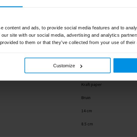
e content and ads, to provide social media features and to analy
 our site with our social media, advertising and analytics partn
 provided to them or that they’ve collected from your use of their
LT94557_N0051
Toppoint
Customize
7 g
Kraft paper
Bruin
14 cm
8.5 cm