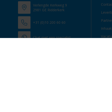
Contac
Verlengde Kerkweg 9
2981 GE Ridderkerk
Levert
Partn
+31 (0)10 200 60 60
Inhaak
Vacatu
Chat met een specialist
info@promosupply.nl
Contacteer ons
© 2013 - 2026 Promosupply.nl