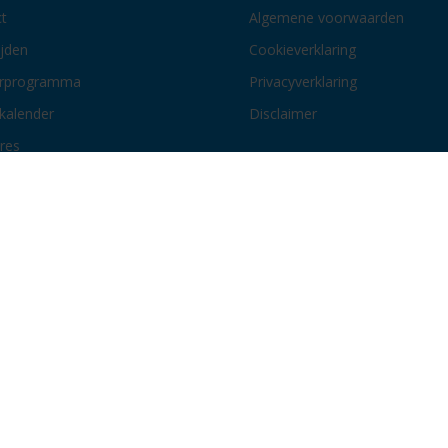
t
Algemene voorwaarden
ijden
Cookieverklaring
erprogramma
Privacyverklaring
kalender
Disclaimer
res