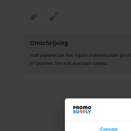
Omschrijving
Kraft papieren zak met 4 gram snijbloemzaden geschi
m² bloemen. Een echt duurzaam cadeau.
Consent