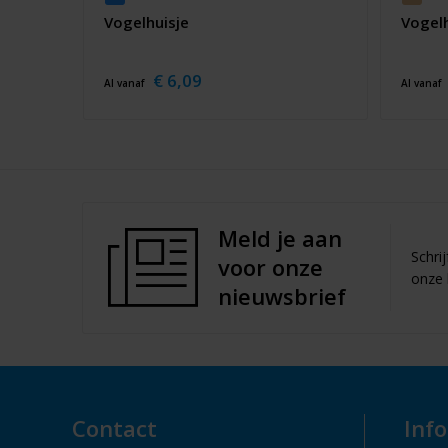
Vogelhuisje
Vogelh
€ 6,09
Al vanaf
Al vanaf
Meld je aan
Schri
voor onze
onze 
nieuwsbrief
Contact
Inf