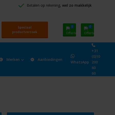
Betalen op rekening, 
wel zo makkelijk
0
0
Speciaal
productverzoek
+31
(0)10
Merken
Aanbiedingen
WhatsApp
200
60
60