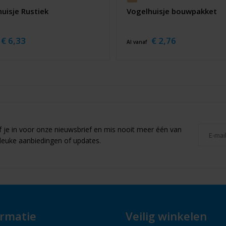
uisje Rustiek
Vogelhuisje bouwpakket
€ 6,33
€ 2,76
Al vanaf
jf je in voor onze nieuwsbrief en mis nooit meer één van
leuke aanbiedingen of updates.
ormatie
Veilig winkelen