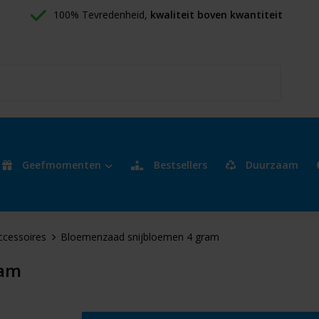
100% Tevredenheid, 
kwaliteit boven kwantiteit
Geefmomenten
Bestsellers
Duurzaam
ccessoires
Bloemenzaad snijbloemen 4 gram
ram