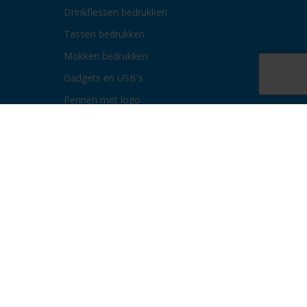
Drinkflessen bedrukken
Tassen bedrukken
Mokken bedrukken
Gadgets en USB's
Pennen met logo
Paraplu's bedrukken
Bidons bedrukken