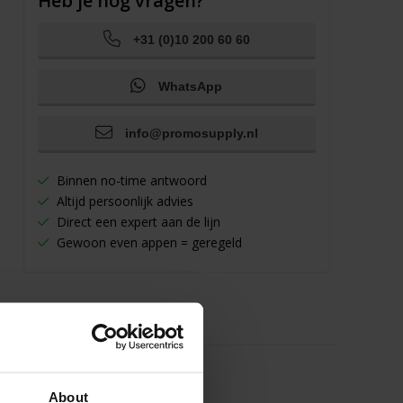
Heb je nog vragen?
+31 (0)10 200 60 60
WhatsApp
info@promosupply.nl
Binnen no-time antwoord
Altijd persoonlijk advies
Direct een expert aan de lijn
Gewoon even appen = geregeld
About