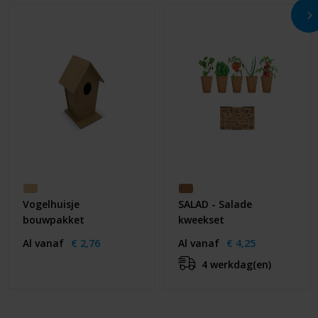
Vogelhuisje
SALAD - Salade
bouwpakket
kweekset
Al vanaf
€ 2,76
Al vanaf
€ 4,25
4 werkdag(en)