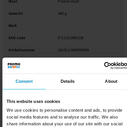
Maat
# Geen maat
Gewicht
460 g
Merk
EAN-code
8711252965208
Artikelnummer
261012-945999999
Kleur
houtbruin
Soort
Standaard uitvoering
Consent
Details
About
Hoogte
12 cm
Breedte
14 cm
This website uses cookies
We use cookies to personalise content and ads, to provide
Lengte
22 cm
social media features and to analyse our traffic. We also
share information about your use of our site with our social