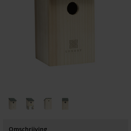
Huis & Lifestyle
Outdoor & Vrije Tijd
Auto & Veiligheid
Gezondheid & Verzorging
Paraplu's
Cadeaubonnen
Omschrijving