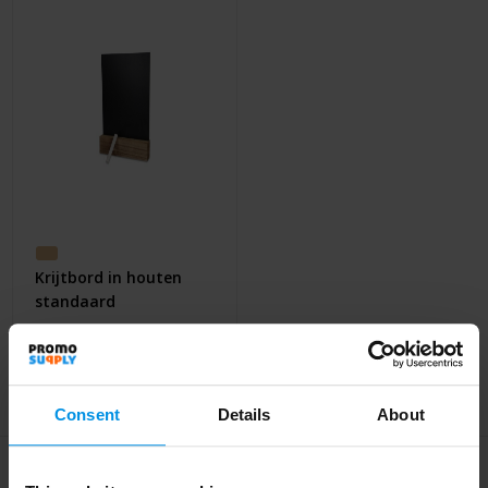
Huis & Lifestyle
Outdoor & Vrije Tijd
Auto & Veiligheid
Gezondheid & Verzorging
Paraplu's
Krijtbord in houten
Cadeaubonnen
standaard
Al vanaf
€ 1,61
Consent
Details
About
Meld je aan voor onze nieuwsbrief