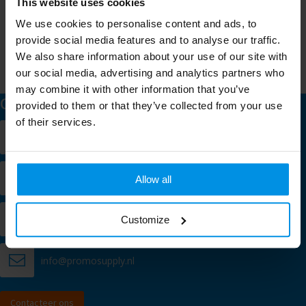
This website uses cookies
Schrijf je in voor onze nieuwsbrief en mis nooit meer één van
We use cookies to personalise content and ads, to
onze leuke aanbiedingen of updates.
provide social media features and to analyse our traffic.
We also share information about your use of our site with
our social media, advertising and analytics partners who
may combine it with other information that you’ve
Contact
provided to them or that they’ve collected from your use
of their services.
Verlengde Kerkweg 9
2981 GE Ridderkerk
+31 (0)10 200 60 60
Allow all
Chat met een specialist
Customize
info@promosupply.nl
Contacteer ons