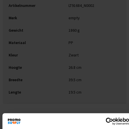
Artikelnummer
LT91684_N0002
Merk
empty
Gewicht
1860 g
Materiaal
PP
Kleur
Zwart
Hoogte
26.8 cm
Breedte
39.5 cm
Lengte
19.5 cm
Gerelateerde producten