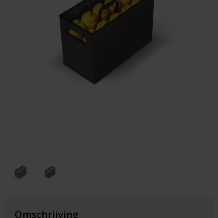
Huis & Lifestyle
Outdoor & Vrije Tijd
Auto & Veiligheid
Gezondheid & Verzorging
Paraplu's
Cadeaubonnen
Omschrijving