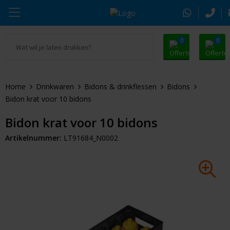
0
0
Ga naar Promosnoepje.nl
Parker
Kantoorartikelen
Oranje artikelen
Home
Drinkwaren
Bidons & drinkflessen
Bidons
Alle promosnoepje
Thule
Drinkwaren
Zomer
Bidon krat voor 10 bidons
Moleskine
Kleding & Textiel
Pasen
Bidon krat voor 10 bidons
Artikelnummer:
LT91684_N0002
Alle merken
Tassen & Reizen
Kerst
Elektronica & Gadgets
Eindejaarsgeschenken
Alle geefmomenten
Beurs & Event
Sleutelhangers & Tools